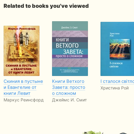
Related to books you've viewed
Скиния в пустыне
Книги Ветхого
І сталося світл
и Евангелие от
Завета: просто
Христина Рой
книги Левит
о сложном
Маркус Реинсфорд
Джеймс И. Смит