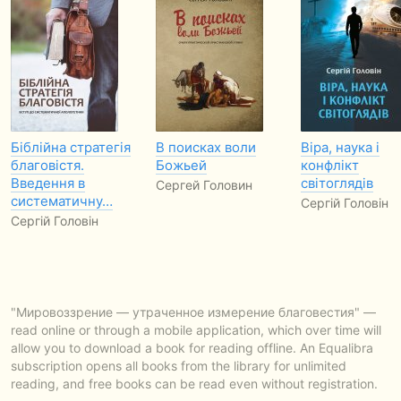
Біблійна стратегія
В поисках воли
Віра, наука і
благовістя.
Божьей
конфлікт
Введення в
світоглядів
Сергей Головин
систематичну…
Сергій Головін
Сергій Головін
"Мировоззрение — утраченное измерение благовестия" —
read online or through a mobile application, which over time will
allow you to download a book for reading offline. An Equalibra
subscription opens all books from the library for unlimited
reading, and free books can be read even without registration.