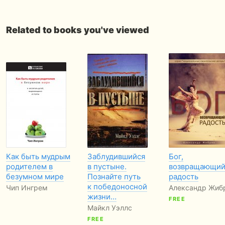
Related to books you've viewed
Как быть мудрым
Заблудившийся
Бог,
родителем в
в пустыне.
возвращающии
безумном мире
Познайте путь
радость
к победоносной
Чип Ингрем
Александр Жиб
жизни…
FREE
Майкл Уэллс
FREE