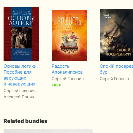
Основы логики.
Радость
Спокій посере
Пособие для
Апокалипсиса
бурі
верующих
Сергей Головин
Сергій Головін
и неверующих
FREE
Сергей Головин,
Алексей Панич
Related bundles