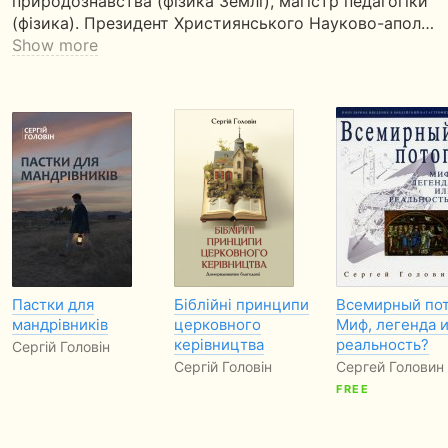
природознавства (фізика Землі), магістр педагогіки
(фізика). Президент Християнського Науково-апол…
Show more
Пастки для
Біблійні принципи
Всемирный пот
мандрівників
церковного
Миф, легенда 
керівництва
реальность?
Сергій Головін
Сергій Головін
Сергей Головин
FREE