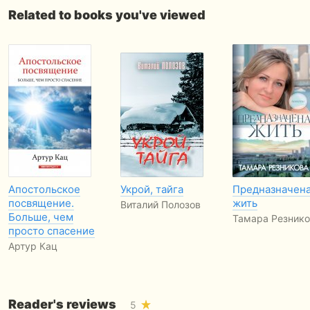
Related to books you've viewed
Апостольское
Укрой, тайга
Предназначен
посвящение.
жить
Виталий Полозов
Больше, чем
Тамара Резнико
просто спасение
Артур Кац
Reader's reviews
5