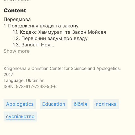
Content
Передмова
1. Походження влади та закону
1.1. Кодекс Хаммурапі та Закон Мойсея
1.2. Первісний задум про владу
1.3. Заповіт Ноя…
Show more
Knigonosha
и
Christian Center for Science and Apologetics
,
2017
Language: Ukrainian
ISBN:
978-617-7248-50-6
Apologetics
Education
біблія
політика
суспільство