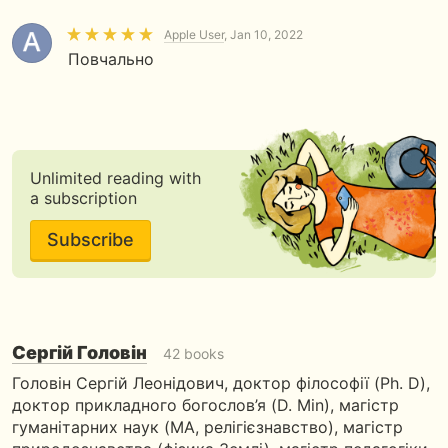
Apple User
, Jan 10, 2022
Повчально
Unlimited reading with
a subscription
Subscribe
Сергій Головін
42 books
Головін Сергій Леонідович, доктор філософії (Ph. D),
доктор прикладного богослов’я (D. Min), магістр
гуманітарних наук (MA, релігієзнавство), магістр