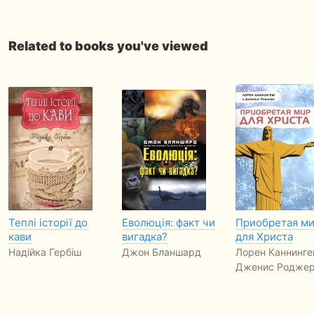
Related to books you've viewed
Теплі історії до
Еволюція: факт чи
Приобретая м
кави
вигадка?
для Христа
Надійка Гербіш
Джон Бланшард
Лорен Каннинге
Дженис Родже