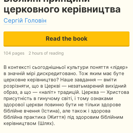
церковного керівництва
Сергій Головін
Read the book
104 pages
2 hours of reading
В контексті сьогоднішньої культури поняття «лідер»
в значній мірі дискредитовано. Тож яким має буте
церковне керівництво? Наше завдання — вміти
розрізняти, що в Церкві — незатьмарений вихідний
образ, а що — «наліт» традицій. Церква — Христова
присутність в гинучому світі, і тому ознаками
здорової церкви повинно бути не тільки здорове
біблійне вчення (Істина), але також і здорова
біблійна практика (Життя) під здоровим біблійним
керівництвом (Шлях).