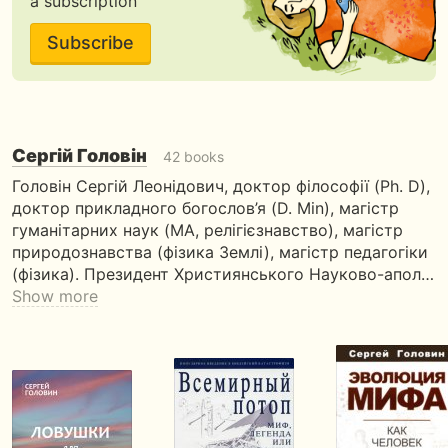
a subscription
Subscribe
Сергій Головін
42 books
Головін Сергій Леонідович, доктор філософії (Ph. D),
доктор прикладного богослов’я (D. Min), магістр
гуманітарних наук (MA, релігієзнавство), магістр
природознавства (фізика Землі), магістр педагогіки
(фізика). Президент Християнського Науково-апол…
Show more