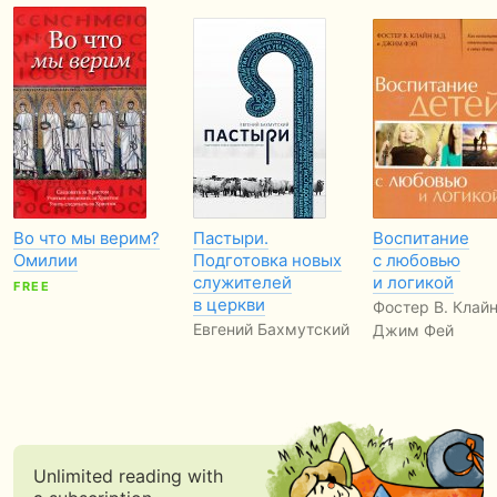
Во что мы верим?
Пастыри.
Воспитание
Омилии
Подготовка новых
с любовью
служителей
и логикой
FREE
в церкви
Фостер В. Клайн
Евгений Бахмутский
Джим Фей
Unlimited reading with