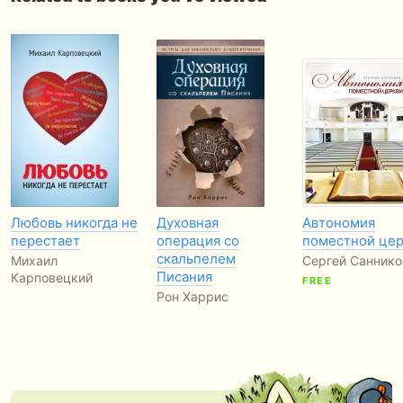
Любовь никогда не
Духовная
Автономия
перестает
операция со
поместной це
скальпелем
Михаил
Сергей Саннико
Писания
Карповецкий
FREE
Рон Харрис