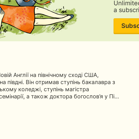
Unlimite
a subscr
Subsc
овій Англії на північному сході США,
на півдні. Він отримав ступінь бакалавра з
ькому коледжі, ступінь магістра
емінарії, а також доктора богослов’я у Пі…