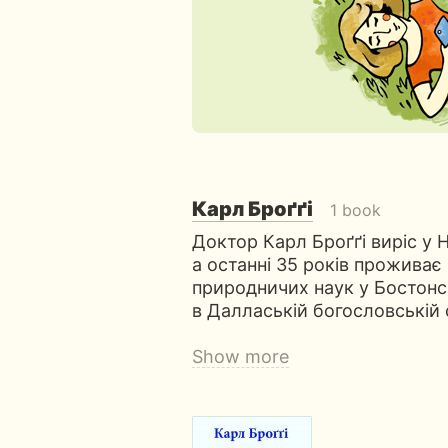
Карл Броґґі
1 book
Доктор Карл Броґґі виріс у Н
а останні 35 років проживає 
природничих наук у Бостонс
в Даллаській богословській с
Show more