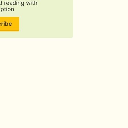
d reading with
iption
ribe