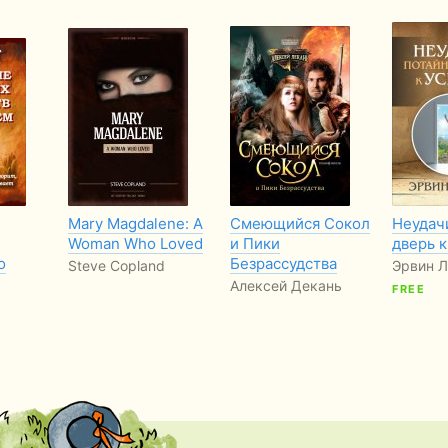
Mary Magdalene: A
Смеющийся Сокол
Неудачи
Woman Who Loved
и Пики
дверь к
о
Безрассудства
Steve Copland
Эрвин 
Алексей Декань
FREE