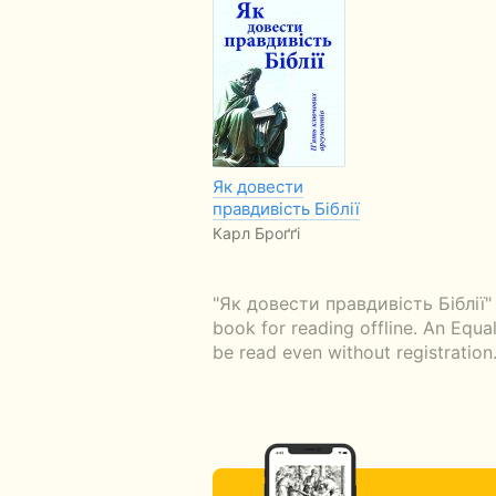
Як довести
правдивість Біблії
Карл Броґґі
"Як довести правдивість Біблії" 
book for reading offline. An Equa
be read even without registration