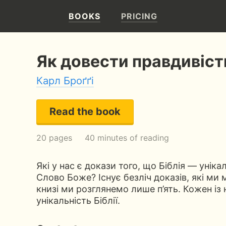
BOOKS
PRICING
Як довести правдивість
Карл Броґґі
Read the book
20 pages
40 minutes of reading
Які у нас є докази того, що Біблія — уніка
Слово Боже? Існує безліч доказів, які ми 
книзі ми розглянемо лише п’ять. Кожен із
унікальність Біблії.