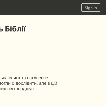
Sign in
 Біблії
льна книга та натхненне
могли б дослідити, але в цій
 них підтверджує