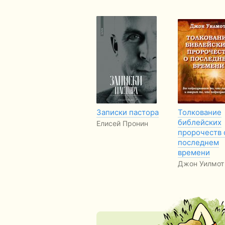
Записки пастора
Толкование
библейских
Елисей Пронин
пророчеств 
последнем
времени
Джон Уилмот