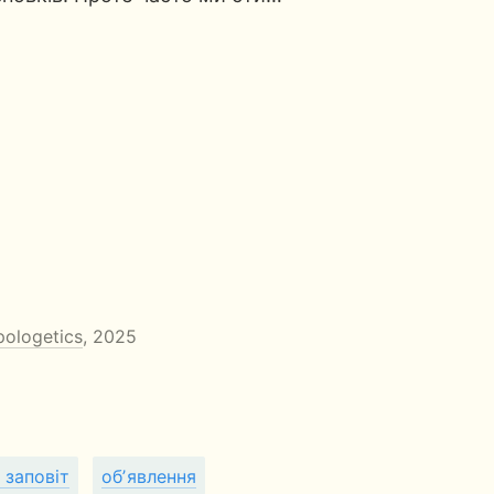
pologetics
, 2025
 заповіт
обʼявлення