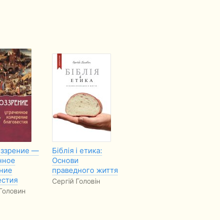
ззрение —
Біблія і етика:
Біблія і політика:
Бі
нное
Основи
Основи
Ос
ние
праведного життя
справедливого
пр
естия
суспільства
ми
Сергій Головін
Головин
Сергій Головін
Се