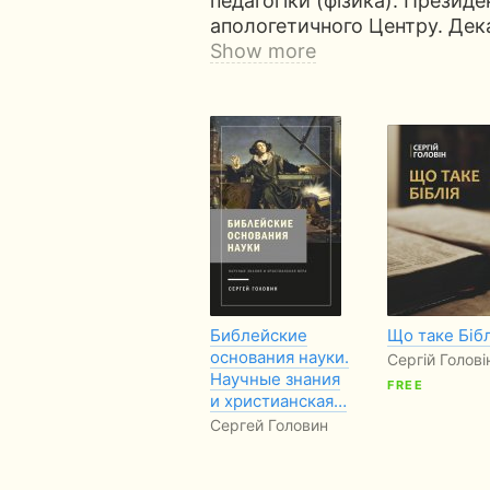
педагогіки (фізика). Презид
апологетичного Центру. Дек
Show more
Библейские
Що таке Бібл
основания науки.
Сергій Голові
Научные знания
FREE
и христианская…
Сергей Головин