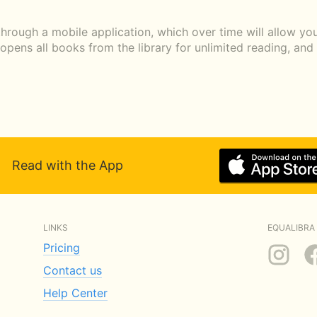
through a mobile application, which over time will allow y
n opens all books from the library for unlimited reading, an
Read with the App
LINKS
EQUALIBRA 
Pricing
Contact us
Help Center