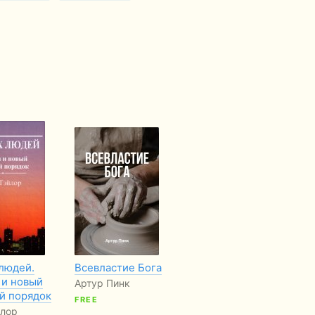
 людей.
Всевластие Бога
Христианская
По
 и новый
этика. Карманный
Ии
Артур Пинк
й порядок
словарь
До
FREE
со
йлор
Стенли Дж. Гренз,