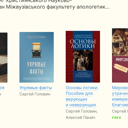
ент Християнського Науково-
ан Міжвузівського факультету апологетик…
ія
Упрямые факты
Основы логики.
Мирово
Пособие для
утраче
н
Сергей Головин
верующих
измере
и неверующих
благов
Сергей Головин,
Сергей 
Алексей Панич
FREE