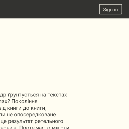
Sign in
др ґрунтується на текстах
лах? Покоління
від книги до книги,
 лише опосередковане
 це результат ретельного
сновків. Проте часто ми сти…