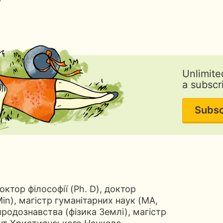
Unlimite
a subscr
Subsc
октор філософії (Ph. D), доктор
in), магістр гуманітарних наук (MA,
иродознавства (фізика Землі), магістр