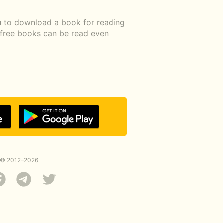
ou to download a book for reading
d free books can be read even
© 2012–2026