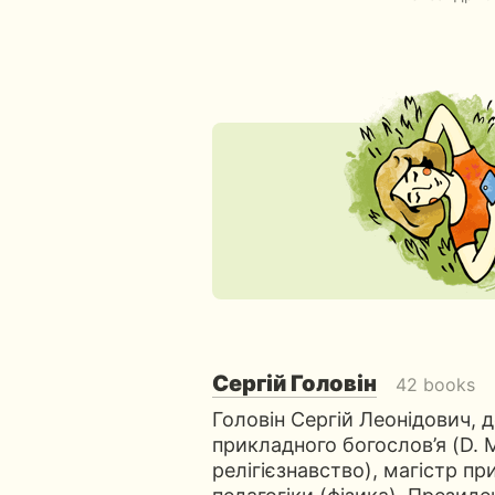
Сергій Головін
42 books
Головін Сергій Леонідович, д
прикладного богослов’я (D. M
релігієзнавство), магістр пр