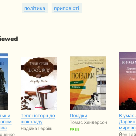
політика
приповісті
viewed
тыни
Теплі історії до
Поїздки
В умах
топам
шоколаду
Дарвин
Томас Хендерсон
вла
мирово
Надійка Гербіш
FREE
рченко
Йен Тэ