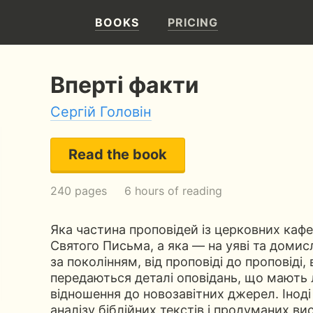
BOOKS
PRICING
Вперті факти
Сергій Головін
Read the book
240 pages
6 hours of reading
Яка частина проповідей із церковних кафе
Святого Письма, а яка — на уяві та домис
за поколінням, від проповіді до проповіді, 
передаються деталі оповідань, що мають
відношення до новозавітних джерел. Іноді
аналізу біблійних текстів і продуманих ви