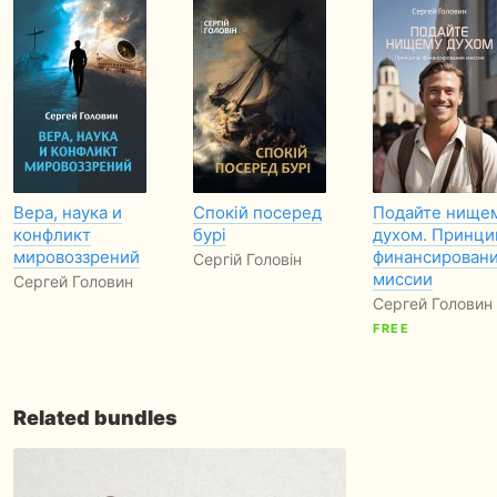
Вера, наука и
Спокій посеред
Подайте нище
конфликт
бурі
духом. Принц
мировоззрений
финансирован
Сергій Головін
миссии
Сергей Головин
Сергей Головин
FREE
Related bundles