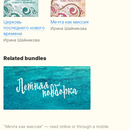
Церковь
Мечта как миссия
последнего нового
Ирина Шайникова
времени
Ирина Шайникова
Related bundles
"Мечта как миссия" — read online or through a mobile