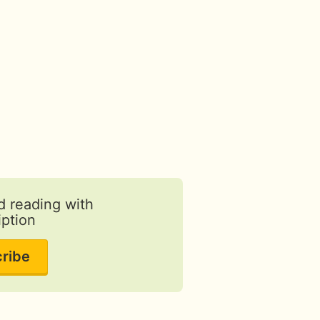
d reading with
iption
ribe