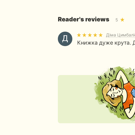
Reader's reviews
5
Діма Цимбалі
Книжка дуже крута. Д