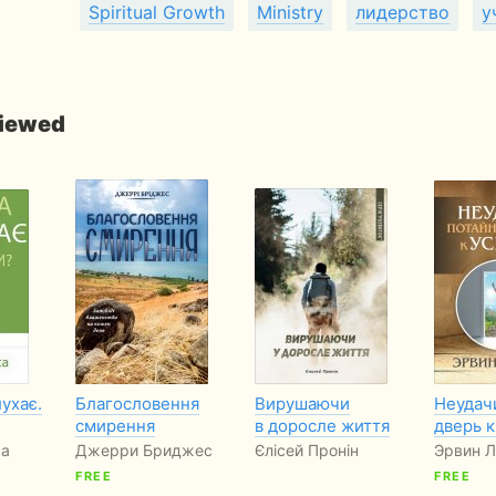
Spiritual Growth
Ministry
лидерство
у
viewed
ухає.
Благословення
Вирушаючи
Неудачи
смирення
в доросле життя
дверь к
ка
Джерри Бриджес
Єлісей Пронін
Эрвин 
FREE
FREE