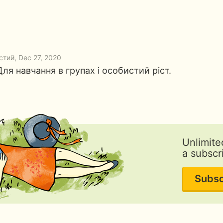
стий
, Dec 27, 2020
ля навчання в групах і особистий ріст.
Unlimite
a subscr
Subsc