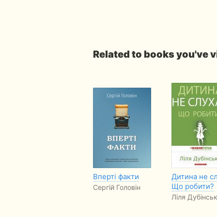
Related to books you've 
Вперті факти
Дитина не сл
Що робити?
Сергій Головін
Ліля Дубінсь