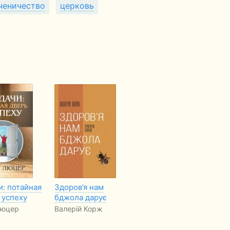
ченичество
церковь
: потайная
Здоров’я нам
Когда необходима
От
 успеху
бджола дарує
помощь. Как
Пр
выбрать
Люцер
Валерій Корж
Да
душепопечителя
Рон Харрис