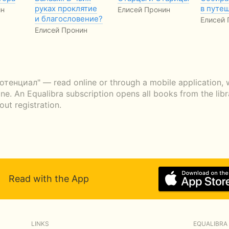
руках проклятие
в путе
ин
Елисей Пронин
и благословение?
Елисей 
Елисей Пронин
тенциал" — read online or through a mobile application, w
ne. An Equalibra subscription opens all books from the libr
ut registration.
Read with the App
LINKS
EQUALIBRA 