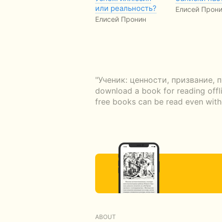
или реальность?
Елисей Прон
Елисей Пронин
"Ученик: ценности, призвание, по
download a book for reading offli
free books can be read even witho
ABOUT