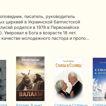
оповедник, писатель, руководитель
ых церквей в Украинской баптистской
лисей родился в 1978 в Первомайске
. Уверовал в Бога в возрасте 18 лет.
в качестве молодежного пастора и пропо…
тора
Валаам. В чьих
Старцы и Старицы
Собира