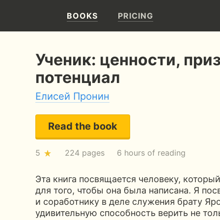
BOOKS
PRICING
Ученик: ценности, при
потенциал
Елисей Пронин
Read the book
5
224 pages
6 hours of reading
Эта книга посвящается человеку, которы
для того, чтобы она была написана. Я по
и соработнику в деле служения брату Яр
удивительную способность верить не толь