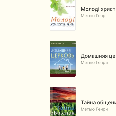
Молоді христ
Метью Ґенрі
Домашняя це
Метью Генри
Тайна общени
Метью Генри