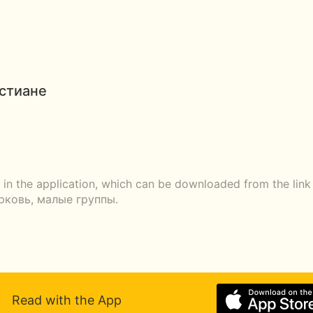
стиане
r in the application, which can be downloaded from the li
ерковь, малые группы.
Read with the App