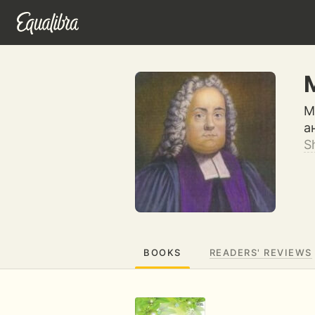
М
а
S
BOOKS
READERS' REVIEWS