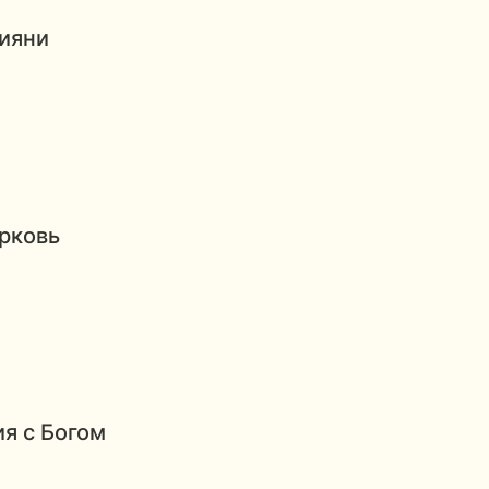
ияни
рковь
я с Богом