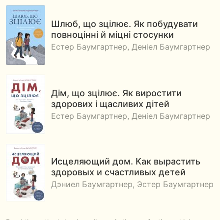
Шлюб, що зцілює. Як побудувати
повноцінні й міцні стосунки
Естер Баумгартнер, Деніел Баумгартнер
Дім, що зцілює. Як виростити
здорових і щасливих дітей
Естер Баумгартнер, Деніел Баумгартнер
Исцеляющий дом. Как вырастить
здоровых и счастливых детей
Дэниел Баумгартнер, Эстер Баумгартнер