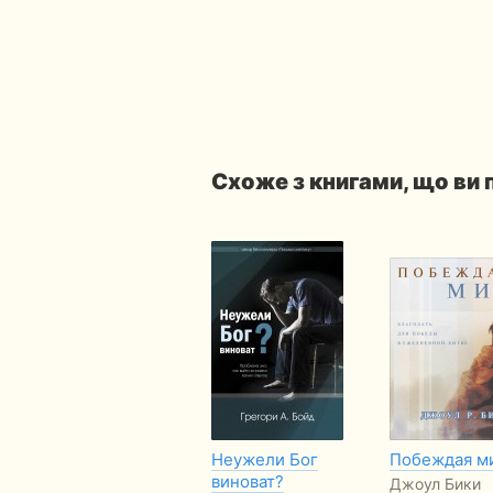
Схоже з книгами, що ви
Неужели Бог
Побеждая м
виноват?
Джоул Бики