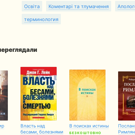
Освіта
Коментарі та тлумачення
Аполог
терминология
 переглядали
ир
Власть над
В поисках истины
Послан
бесами, болезнями
Римлян
БЕЗКОШТОВНО