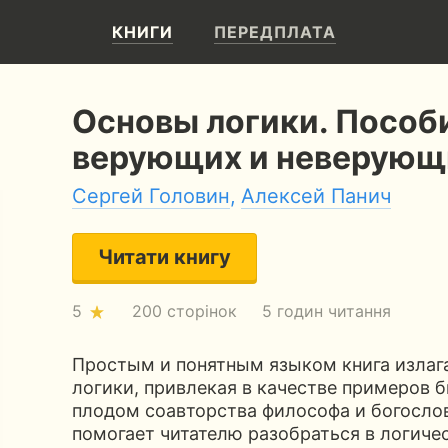
КНИГИ
ПЕРЕДПЛАТА
Основы логики. Пособ
верующих и неверующ
Сергей Головин
,
Алексей Панич
Читати книгу
5
200 сторінок
5 годин читання
Простым и понятным языком книга излага
логики, привлекая в качестве примеров б
плодом соавторства философа и богослова
помогает читателю разобраться в логиче