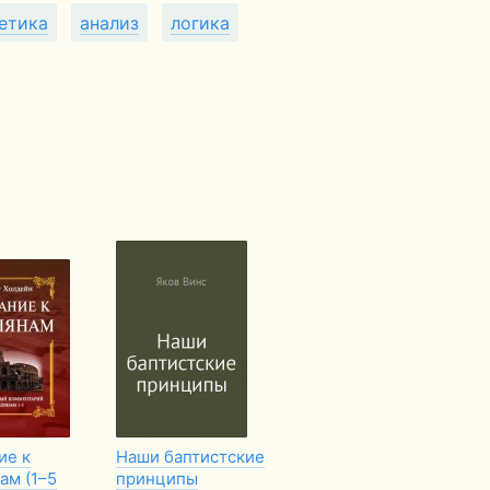
етика
анализ
логика
ие к
Наши баптистские
Усильте свое
Го
ам (1–5
принципы
служение
То