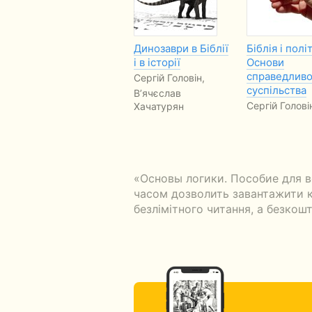
Динозаври в Біблії
Біблія і полі
і в історії
Основи
справедливо
Сергій Головін,
суспільства
В’ячєслав
Сергій Голові
Хачатурян
«Основы логики. Пособие для 
часом дозволить завантажити кн
безлімітного читання, а безкошт