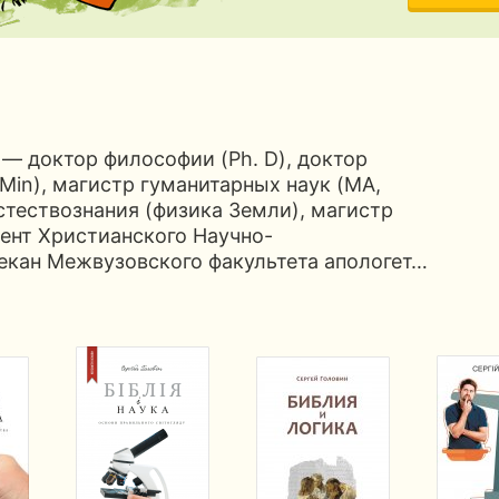
— доктор философии (Ph. D), доктор
 Min), магистр гуманитарных наук (MA,
стествознания (физика Земли), магистр
дент Христианского Научно-
екан Межвузовского факультета апологет…