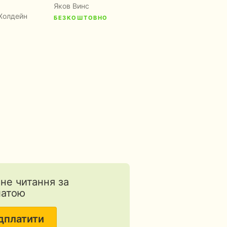
чудесами и
Яков Винс
знамениями
Холдейн
БЕЗКОШТОВНО
Святого Духа
Даг Хьюард-Милс
тне читання за
латою
дплатити