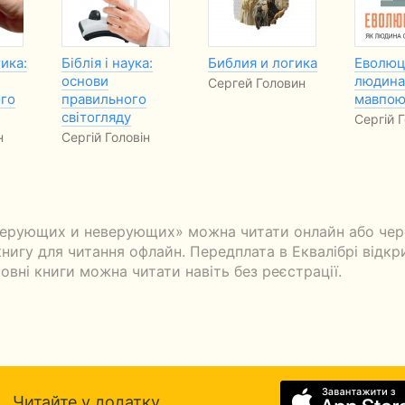
тика:
Біблія і наука:
Библия и логика
Еволюці
основи
людина
Сергей Головин
го
правильного
мавпо
світогляду
Сергій Г
н
Сергій Головін
верующих и неверующих» можна читати онлайн або чере
игу для читання офлайн. Передплата в Еквалібрі відкрив
овні книги можна читати навіть без реєстрації.
Читайте у додатку