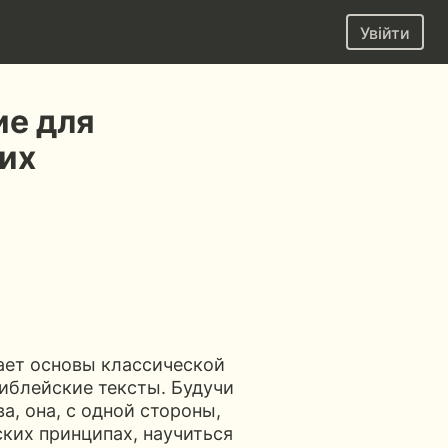
Увійти
ие для
их
ет основы классической
иблейские тексты. Будучи
, она, с одной стороны,
ских принципах, научиться