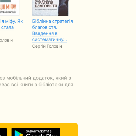
я міфу. Як
Біблійна стратегія
Всемирный потоп.
По
 стала
благовістя.
Миф, легенда или
и 
ю
Введення в
реальность?
Пр
систематичну…
с
оловін
Сергей Головин
Сергій Головін
Се
БЕЗКОШТОВНО
з мобільний додаток, який з
ає всі книги з бібліотеки для