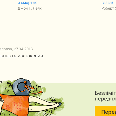
и смертью
глава)
Джон Г. Лейк
Роберт 
аполов
, 27.04.2018
ясность изложения.
Безлімі
передп
Пере