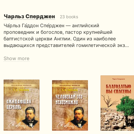
Чарльз Сперджен
23 books
Ча́рльз Га́ддон Спе́рджен — английский
проповедник и богослов, пастор крупнейшей
баптистской церкви Англии. Один из наиболее
выдающихся представителей гомилетической экз…
Show more