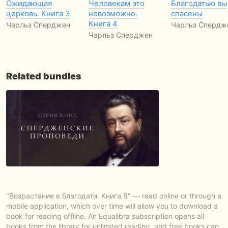
Ожидающая
Человекам это
Благодатью вы
церковь. Книга 3
невозможно.
спасены
Книга 4
Чарльз Сперджен
Чарльз Спердж
Чарльз Сперджен
Related bundles
"Возрастание в благодати. Книга 6" — read online or through a
mobile application, which over time will allow you to download a
book for reading offline. An Equalibra subscription opens all
books from the library for unlimited reading, and free books can