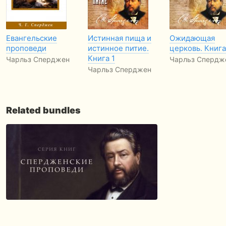
Евангельские
Истинная пища и
Ожидающая
проповеди
истинное питие.
церковь. Книга
Книга 1
Чарльз Сперджен
Чарльз Спердж
Чарльз Сперджен
Related bundles