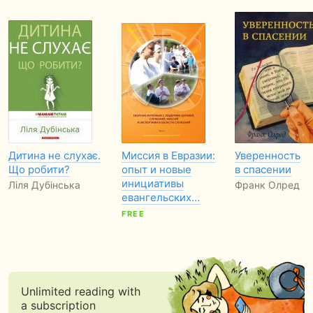
Дитина не слухає.
Миссия в Евразии:
Уверенность
Що робити?
опыт и новые
в спасении
инициативы
Ліля Дубінська
Франк Олред
евангельских…
FREE
Unlimited reading with
a subscription