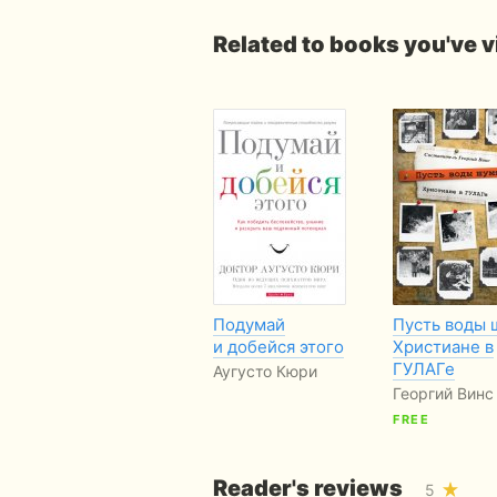
Related to books you've 
Подумай
Пусть воды 
и добейся этого
Христиане в
ГУЛАГе
Аугусто Кюри
Георгий Винс
FREE
Reader's reviews
5