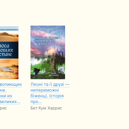
 вопиющих
Леоні та ії друзі —
Ув’язнений з
Чт
не.
непереможні
бойовиками ІДІЛ
хр
ки из
біженці. Історія
до
Петр Яшек
 великих…
про…
Ко
FREE
рис
Бет Кум Харрис
Дж