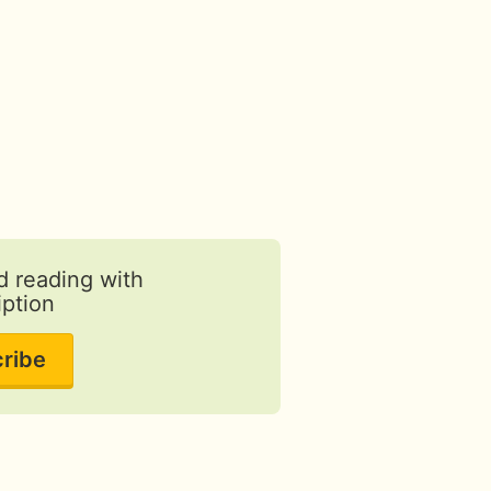
d reading with
iption
ribe