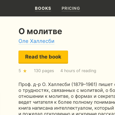
BOOKS
PRICING
О молитве
Оле Халлесби
Read the book
5
130 pages
4 hours of reading
Проф. д-р О. Халлесби (1879–1961) пишет
о трудностях, связанных с молитвой, о б
отношении к молитве, о формах и секре
ведет читателя к более полному пониман
книга написана интеллектуалом, который 
и пожелал откровенно и искренне расска