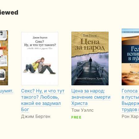
viewed
шумят.
Секс? Ну, и что тут
Цена за народ:
Голоса
такого? Любовь,
значение смерти
в пусты
какой ее задумал
Христа
Выдерж
Бог
трудов
Том Уэллс
Джим Берген
Рон Хар
FREE