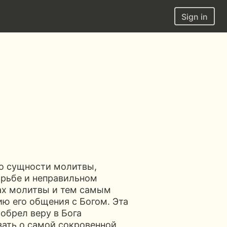
Sign in
 о сущности молитвы,
орьбе и неправильном
тах молитвы и тем самым
ию его общения с Богом. Эта
обрел веру в Бога
зать о самой сокровенной