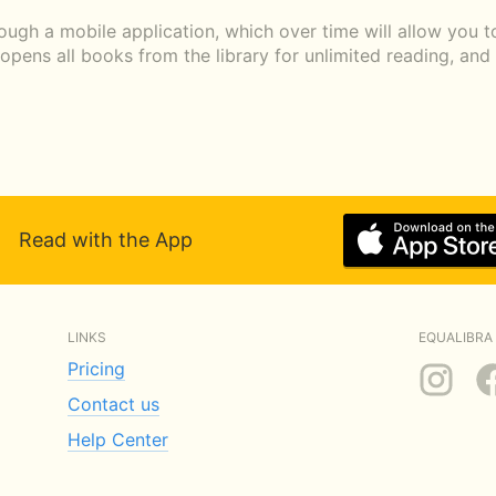
ough a mobile application, which over time will allow you 
n opens all books from the library for unlimited reading, an
Read with the App
LINKS
EQUALIBRA 
Pricing
Contact us
Help Center