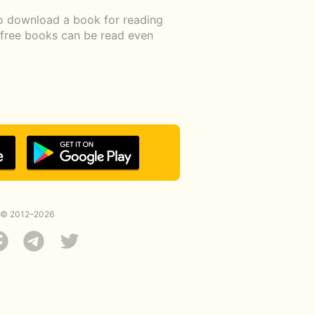
to download a book for reading
d free books can be read even
© 2012–2026