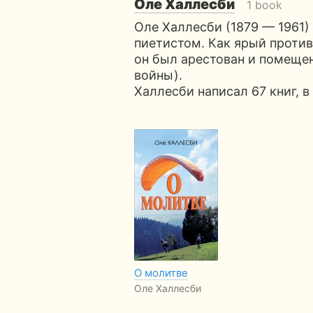
Оле Халлесби
1 book
Оле Халлесби (1879 — 1961
пиетистом. Как ярый против
он был арестован и помещен 
войны).
Халлесби написал 67 книг, в
О молитве
Оле Халлесби