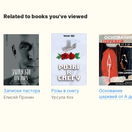
Related to books you've viewed
Записки пастора
Розы в снегу
Основание
церквей от А д
Елисей Пронин
Урсула Кох