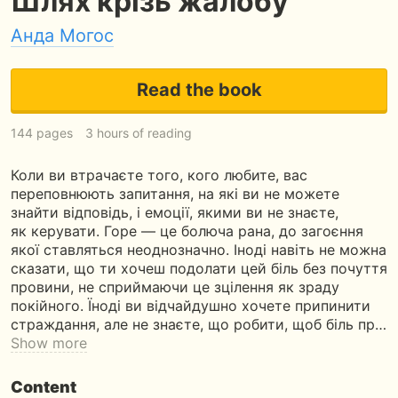
Шлях крізь жалобу
Анда Могос
Read the book
144 pages
3 hours of reading
Коли ви втрачаєте того, кого любите, вас
переповнюють запитання, на які ви не можете
знайти відповідь, і емоції, якими ви не знаєте,
як керувати. Горе — це болюча рана, до загоєння
якої ставляться неоднозначно. Іноді навіть не можна
сказати, що ти хочеш подолати цей біль без почуття
провини, не сприймаючи це зцілення як зраду
покійного. Їноді ви відчайдушно хочете припинити
страждання, але не знаєте, що робити, щоб біль пр…
Show more
Content