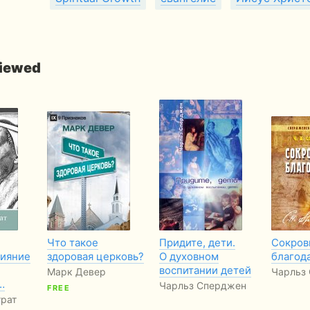
viewed
Что такое
Придите, дети.
Сокров
лияние
здоровая церковь?
О духовном
благода
воспитании детей
Марк Девер
Чарльз
…
Чарльз Сперджен
FREE
грат