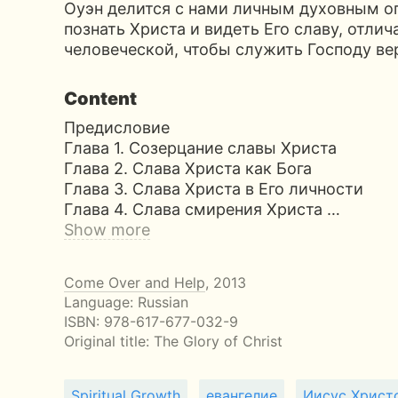
Оуэн делится с нами личным духовным о
познать Христа и видеть Его славу, отлич
человеческой, чтобы служить Господу ве
Content
Предисловие
Глава 1. Созерцание славы Христа
Глава 2. Слава Христа как Бога
Глава 3. Слава Христа в Его личности
Глава 4. Слава смирения Христа …
Show more
Come Over and Help
, 2013
Language: Russian
ISBN:
978-617-677-032-9
Original title:
The Glory of Christ
Spiritual Growth
евангелие
Иисус Христ