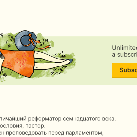
Unlimite
a subscr
Subsc
еличайший реформатор семнадцатого века,
ословия, пастор.
ен проповедовать перед парламентом,