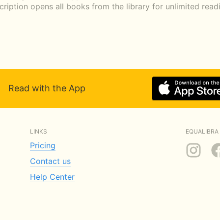
scription opens all books from the library for unlimited rea
Read with the App
LINKS
EQUALIBRA 
Pricing
Contact us
Help Center