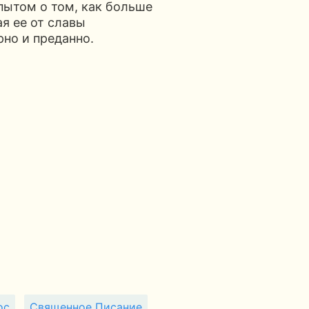
пытом о том, как больше
ая ее от славы
рно и преданно.
ос
Священное Писание