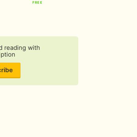
Пол Вошер
FREE
FREE
d reading with
iption
ribe