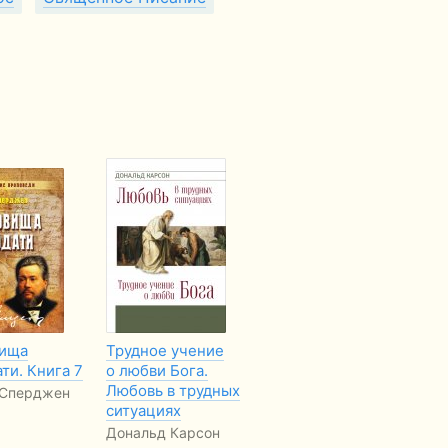
ища
Трудное учение
Ключевые
До
ти. Книга 7
о любви Бога.
средства
лю
Любовь в трудных
благодати.
 Сперджен
Ча
ситуациях
Писание, молитва,
церковь
Дональд Карсон