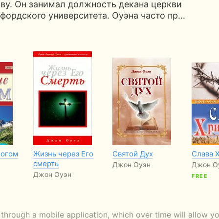
тву. Он занимал должность декана церкви
фордского университета. Оуэна часто пр…
Богом
Жизнь через Его
Святой Дух
Слава 
смерть
Джон Оуэн
Джон О
Джон Оуэн
FREE
through a mobile application, which over time will allow 