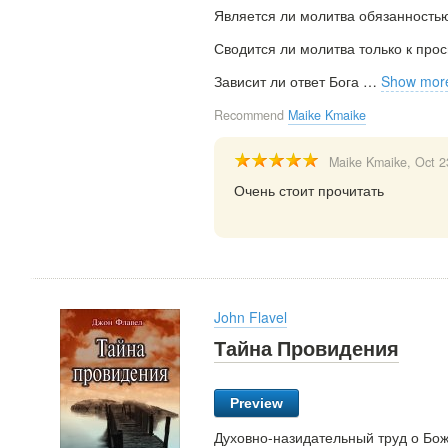
Является ли молитва обязанность
Сводится ли молитва только к про
Зависит ли ответ Бога
…
Show mor
Recommend
Maike Kmaike
Maike Kmaike
, Oct 2
Очень стоит прочитать
John Flavel
Тайна Провидения
Preview
Духовно-назидательный труд о Бож