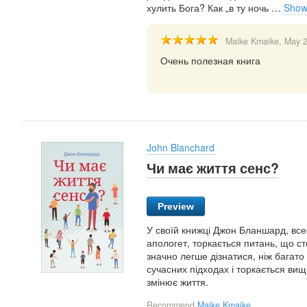
хулить Бога? Как „в ту ночь
…
Show
Maike Kmaike
, May 
Очень полезная книга
John Blanchard
Чи має життя сенс?
Preview
У своїй книжці Джон Бланшард, всес
апологет, торкається питань, що ст
значно легше дізнатися, ніж багато
сучасних підходах і торкається вищ
змінює життя.
Recommend
Maike Kmaike