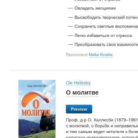
Овладеть эмоциями
Высвободить творческий поте
Сохранить светлые воспомина
Легко избавиться от стресса
Преобразовать свои взаимоот
Recommend
Maike Kmaike
Ole Hallesby
О молитве
Preview
Проф. д-р О. Халлесби (1879–1961
с молитвой, о борьбе и неправиль
и тем самым ведет читателя к бол
написана интеллектуалом, который