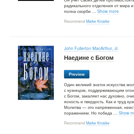
радикального отделения от мира и 
полна скорби
…
Show more
Recommend
Maike Kmaike
John Fullerton MacArthur, Jr.
Наедине с Богом
Preview
Один великий знаток искусства мо
с кузнецом, поддерживающим огонь
с Богом, закаляет нас духовно, оч
ясность и твердость. Как и труд ку
Молитва — это напряженная, неист
поражением. Но победа
…
Show m
Recommend
Maike Kmaike