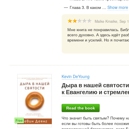
Глава 3. В каком
…
Show more
Maike Kmaike
, Sep 
Мне книга не понравилась. Библ
всего духовно. А здесь идёт ра
времени и усилий. Но я почита
Kevin DeYoung
Дыра в нашей святости
к Евангелию и стремле
Read the book
Что значит быть святым? Почему на
Free
если вы готовы быть более похожим
порождающей благочестие, сила Бо