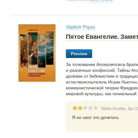
Vladimir Popov
Пятое Евангелие. Заме
Preview
За толкование Апокалипсиса брали
и различных конфессий. Тайны Апо
далекие от библеистики и традици
естествоиспытатель Исаак Ньютон
коммунистической теории Фридрих 
мировой культуры, как гениальный 
Maike Kmaike
, Apr 2
Я не смог это дочитать