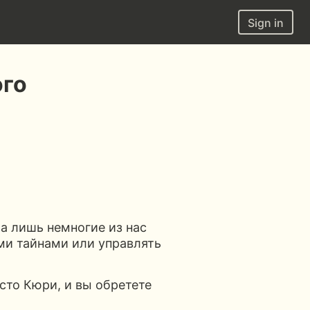
Sign in
ого
а лишь немногие из нас
ми тайнами или управлять
усто Кюри, и вы обретете