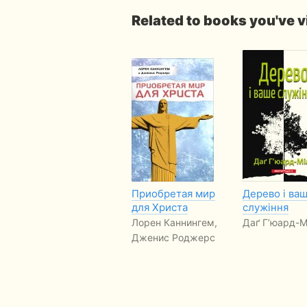
Related to books you've 
Приобретая мир
Дерево і ва
для Христа
служіння
Лорен Каннингем,
Даґ Г’юард-М
Дженис Роджерс