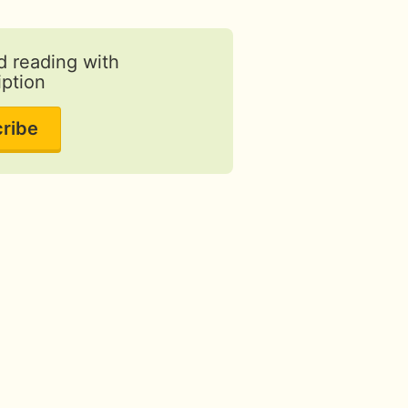
d reading with
iption
ribe