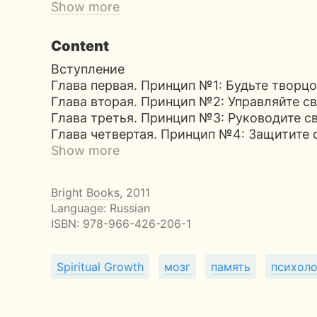
Show more
Content
Вступление
Глава первая. Принцип №1: Будьте творц
Глава вторая. Принцип №2: Управляйте 
Глава третья. Принцип №3: Руководите 
Глава четвертая. Принцип №4: Защитите 
Show more
Bright Books
, 2011
Language: Russian
ISBN:
978-966-426-206-1
Spiritual Growth
мозг
память
психоло