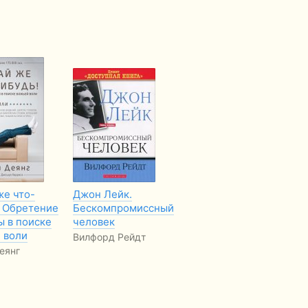
же что-
Джон Лейк.
Евангелие
С
! Обретение
Бескомпромиссный
Царствия
Та
ы в поиске
человек
Филипп Мауро
 воли
Вилфорд Рейдт
еянг