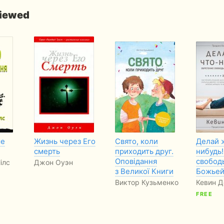
viewed
ше
Жизнь через Его
Свято, коли
Делай 
смерть
приходить друг.
нибудь
Оповідання
свобод
ілс
Джон Оуэн
з Великої Книги
Божьей
Виктор Кузьменко
Кевин Д
FREE