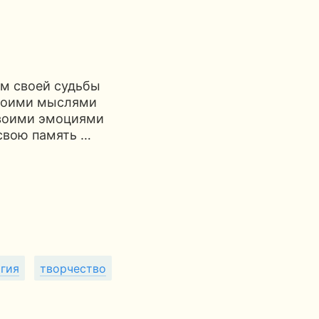
ом своей судьбы
своими мыслями
своими эмоциями
свою память …
гия
творчество