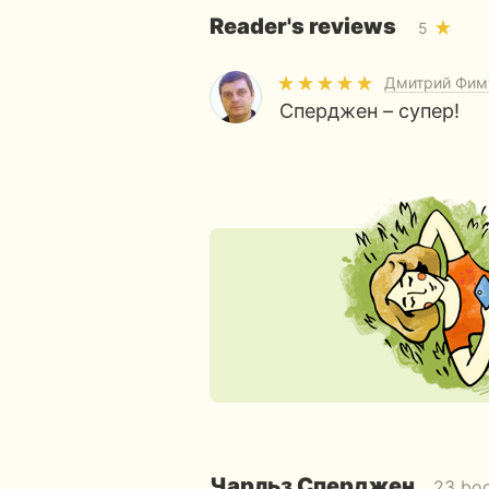
Reader's reviews
5
Дмитрий Фим
Cперджен – супер!
Чарльз Сперджен
23 bo