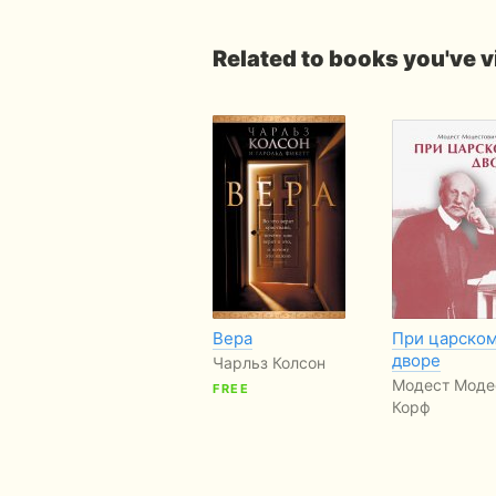
Related to books you've 
Вера
При царско
дворе
Чарльз Колсон
Модест Моде
FREE
Корф