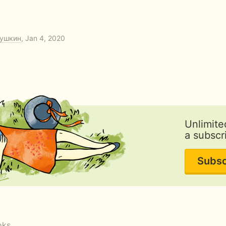
ушкин
, Jan 4, 2020
Unlimite
a subscr
Subsc
oks