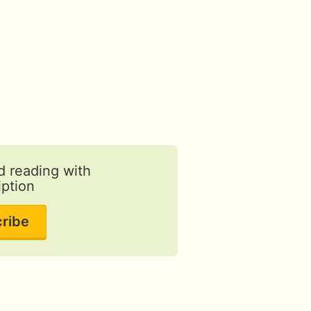
d reading with
iption
ribe