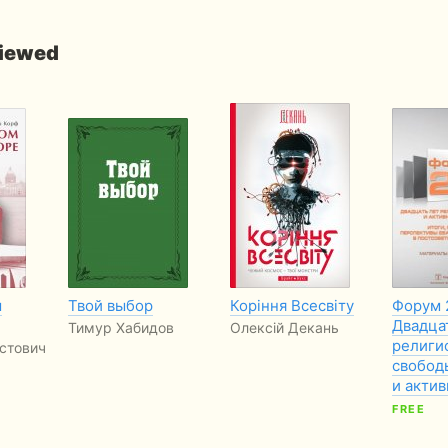
viewed
м
Твой выбор
Коріння Всесвіту
Форум 
Двадца
Тимур Хабидов
Олексій Декань
религи
стович
свобод
и акти
FREE