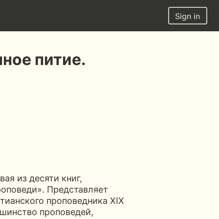
Sign in
ное питие.
ая из десяти книг,
оповеди». Представляет
тианского проповедника XIX
ьшинство проповедей,