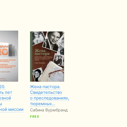
20.
Жена пастора.
Миссия Бога
Вы
ть лет
Свидетельство
ж
Кристофер Райт
озной
о преследованиях,
сч
ы
тюремных…
Де
вной миссии
Сабина Вурмбранд
FREE