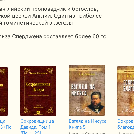
 английский проповедник и богослов,
кой церкви Англии. Один из наиболее
 гомилетической экзегезы
льза Сперджена составляет более 60 то…
ца
Сокровищница
Взгляд на Иисуса.
Сокров
3 (Пс.
Давида. Том 1
Книга 5
благода
(Пс. 1–25)
Чарльз Сперджен
Чарльз