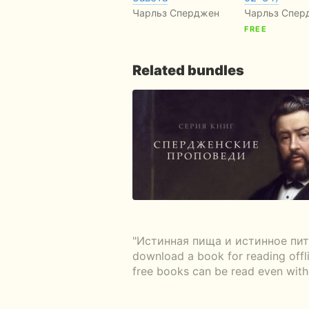
Чарльз Сперджен
Чарльз Спер
FREE
Related bundles
"Истинная пища и истинное питие.
download a book for reading offli
free books can be read even witho