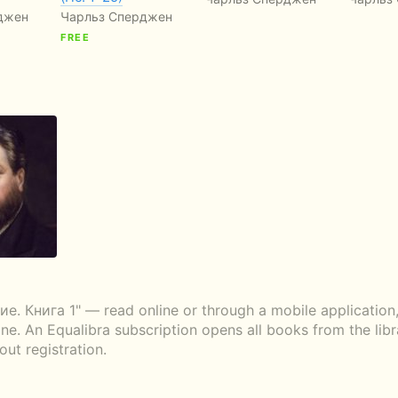
джен
Чарльз Сперджен
FREE
 Книга 1" — read online or through a mobile application, 
ne. An Equalibra subscription opens all books from the libr
ut registration.