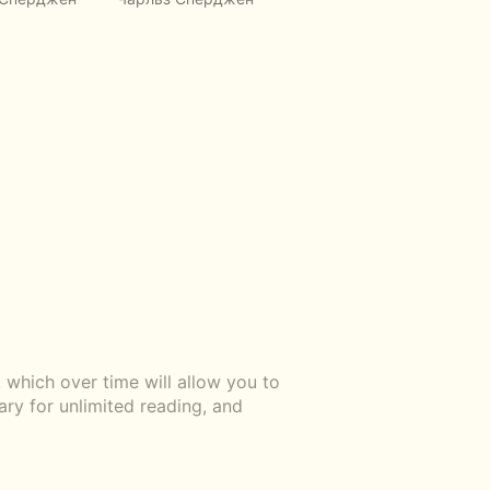
Чарльз Сперджен
Ча
which over time will allow you to
ary for unlimited reading, and