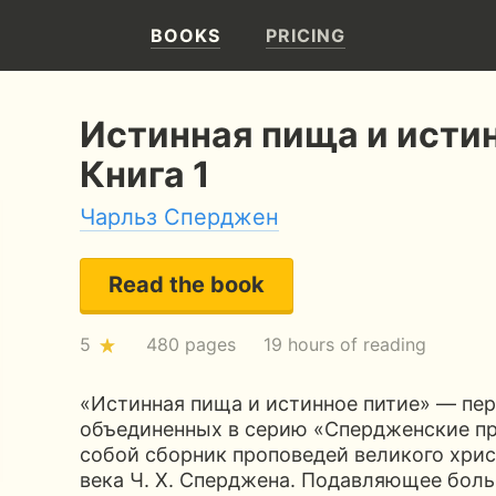
BOOKS
PRICING
Истинная пища и истин
Книга 1
Чарльз Сперджен
Read the book
5
480 pages
19 hours of reading
«Истинная пища и истинное питие» — перв
объединенных в серию «Спердженские пр
собой сборник проповедей великого хрис
века Ч. Х. Сперджена. Подавляющее бол