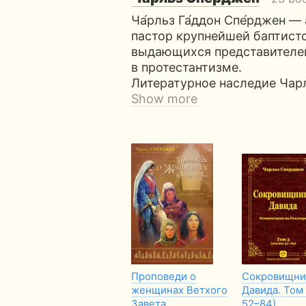
Ча́рльз Га́ддон Спе́рджен —
пастор крупнейшей баптистс
выдающихся представителей
в протестантизме.
Литературное наследие Чар
Show more
Проповеди о
Сокровищни
женщинах Ветхого
Давида. Том 
Завета
52–84)