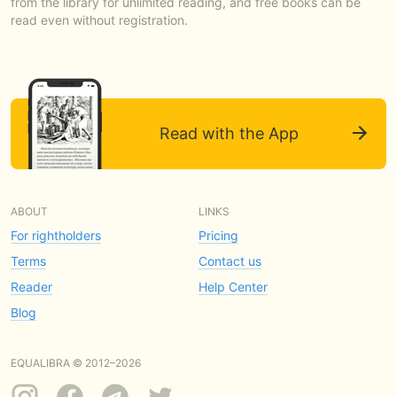
from the library for unlimited reading, and free books can be
read even without registration.
Read with the App
ABOUT
LINKS
For rightholders
Pricing
Terms
Contact us
Reader
Help Center
Blog
EQUALIBRA © 2012–2026