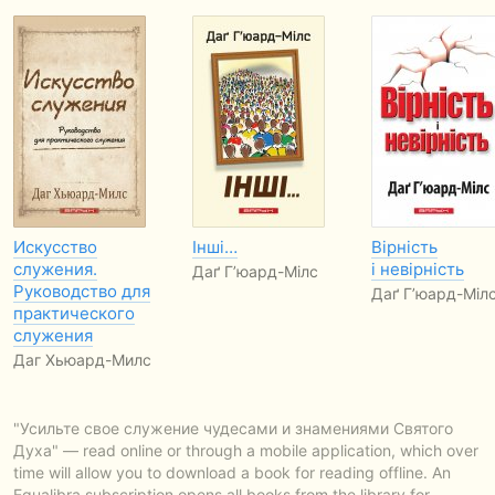
Искусство
Інші…
Вірність
служения.
і невірність
Даґ Г’юард-Мілс
Руководство для
Даґ Г’юард-Міл
практического
служения
Даг Хьюард-Милс
"Усильте свое служение чудесами и знамениями Святого
Духа" — read online or through a mobile application, which over
time will allow you to download a book for reading offline. An
Equalibra subscription opens all books from the library for