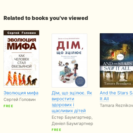
Related to books you've viewed
Эволюция мифа
Дім, що зцілює. Як
And the Stars 
виростити
It All
Сергей Головин
здорових і
Tamara Rezniko
FREE
щасливих дітей
Естер Баумгартнер,
Деніел Баумгартнер
FREE