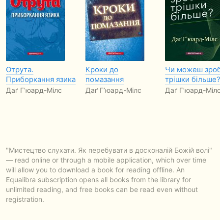
Отрута.
Кроки до
Чи можеш зро
Приборкання язика
помазання
трішки більше
Даґ Г’юард-Мілс
Даґ Г’юард-Мілс
Даґ Г’юард-Міл
"Мистецтво слухати. Як перебувати в досконалій Божій волі"
— read online or through a mobile application, which over time
will allow you to download a book for reading offline. An
Equalibra subscription opens all books from the library for
unlimited reading, and free books can be read even without
registration.