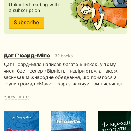
Unlimited reading with
a subscription
Subscribe
Даґ Г’юард-Мілс
32 books
Даґ Г’юард-Мілс написав багато книжок, у тому
числі бест-селер «Вірність і невірність», а також
заснував міжнародне об’єднання, що почалося з
групи громад «Маяк» і зараз налічує три тисячі це…
Show more