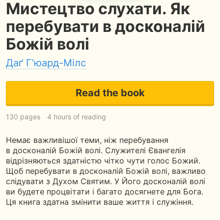
Мистецтво слухати. Як
перебувати в досконалій
Божій волі
Даґ Г’юард-Мілс
Read the book
130 pages
4 hours of reading
Немає важливішої теми, ніж перебування
в досконалій Божій волі. Служителі Євангелія
відрізняються здатністю чітко чути голос Божий.
Щоб перебувати в досконалій Божій волі, важливо
слідувати з Духом Святим. У Його досконалій волі
ви будете процвітати і багато досягнете для Бога.
Ця книга здатна змінити ваше життя і служіння.