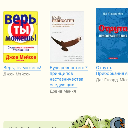
Верь, ты можешь!
Будь ревностен: 7
Отрута.
принципов
Приборкання я
Джон Мэйсон
наставничества
Даґ Г’юард-Міл
следующих…
Дэвид Майкл