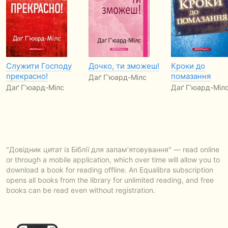
Служити Господу
Дочко, ти зможеш!
Кроки до
прекрасно!
помазання
Даґ Г’юард-Мілс
Даґ Г’юард-Мілс
Даґ Г’юард-Міл
"Довідник цитат із Біблії для запам’ятовування" — read online
or through a mobile application, which over time will allow you to
download a book for reading offline. An Equalibra subscription
opens all books from the library for unlimited reading, and free
books can be read even without registration.