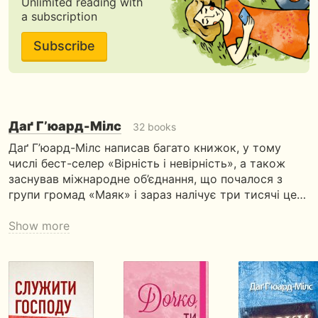
Unlimited reading with
a subscription
Subscribe
Даґ Г’юард-Мілс
32 books
Даґ Г’юард-Мілс написав багато книжок, у тому
числі бест-селер «Вірність і невірність», а також
заснував міжнародне об’єднання, що почалося з
групи громад «Маяк» і зараз налічує три тисячі це…
Show more