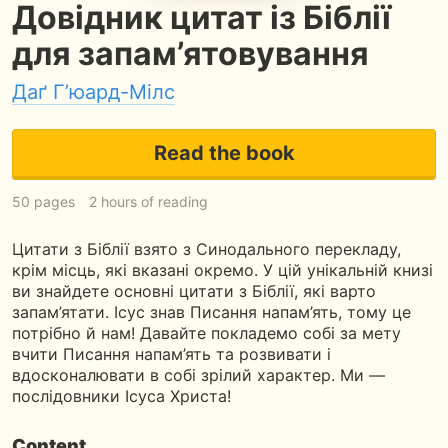
Довідник цитат із Біблії
для запам’ятовування
Даґ Г’юард-Мілс
Read the book
50 pages
2 hours of reading
Цитати з Біблії взято з Синодального перекладу,
крім місць, які вказані окремо. У цій унікальній книзі
ви знайдете основні цитати з Біблії, які варто
запам’ятати. Ісус знав Писання напам’ять, тому це
потрібно й нам! Давайте покладемо собі за мету
вчити Писання напам’ять та розвивати і
вдосконалювати в собі зрілий характер. Ми —
послідовники Ісуса Христа!
Content