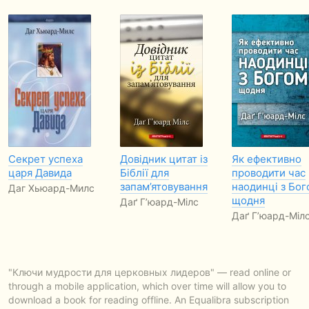
Секрет успеха
Довідник цитат із
Як ефективно
царя Давида
Біблії для
проводити час
запам’ятовування
наодинці з Бог
Даг Хьюард-Милс
щодня
Даґ Г’юард-Мілс
Даґ Г’юард-Міл
"Ключи мудрости для церковных лидеров" — read online or
through a mobile application, which over time will allow you to
download a book for reading offline. An Equalibra subscription