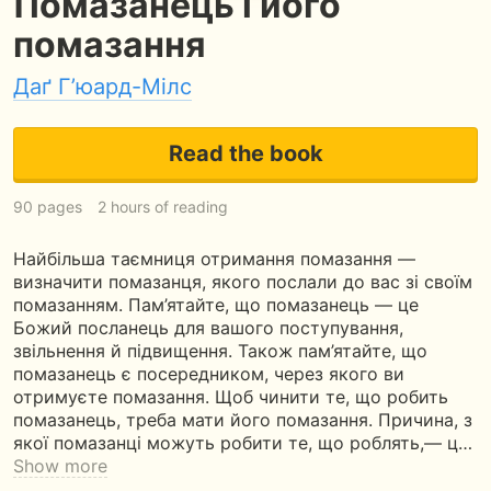
Помазанець і його
помазання
Даґ Г’юард-Мілс
Read the book
90 pages
2 hours of reading
Найбільша таємниця отримання помазання —
визначити помазанця, якого послали до вас зі своїм
помазанням. Пам’ятайте, що помазанець — це
Божий посланець для вашого поступування,
звільнення й підвищення. Також пам’ятайте, що
помазанець є посередником, через якого ви
отримуєте помазання. Щоб чинити те, що робить
помазанець, треба мати його помазання. Причина, з
якої помазанці можуть робити те, що роблять,— ц…
Show more