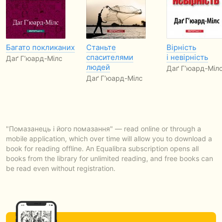
Багато покликаних
Станьте
Вірність
спасителями
і невірність
Даґ Г’юард-Мілс
людей
Даґ Г’юард-Міл
Даґ Г’юард-Мілс
"Помазанець і його помазання" — read online or through a
mobile application, which over time will allow you to download a
book for reading offline. An Equalibra subscription opens all
books from the library for unlimited reading, and free books can
be read even without registration.