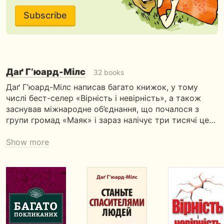
Subscribe
Даґ Г’юард-Мілс
32 books
Даґ Г’юард-Мілс написав багато книжок, у тому
числі бест-селер «Вірність і невірність», а також
заснував міжнародне об’єднання, що почалося з
групи громад «Маяк» і зараз налічує три тисячі це…
Show more