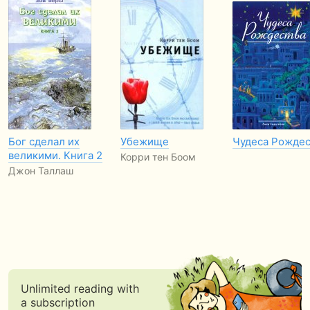
Бог сделал их
Убежище
Чудеса Рождес
великими. Книга 2
Корри тен Боом
Джон Таллаш
Unlimited reading with
a subscription