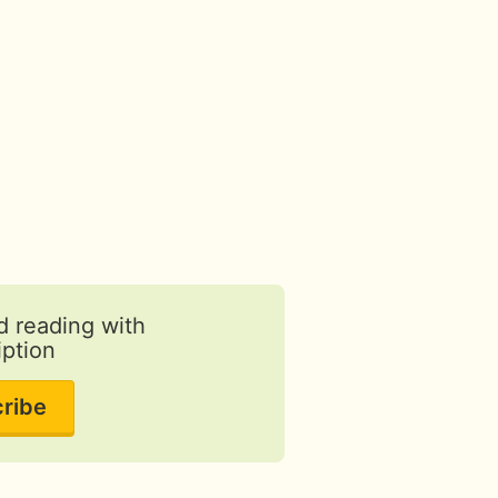
Па
d reading with
iption
ribe