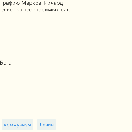
ографию Маркса, Ричард
тельство неоспоримых сат…
Бога
коммунизм
Ленин