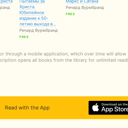
Христа
Пытаемы за
Маркс и Сатана
Христа.
бранд
Ричард Вурмбранд
Юбилейное
FREE
издание к 50-
летию выхода в…
Ричард Вурмбранд
FREE
r through a mobile application, which over time will allo
scription opens all books from the library for unlimited rea
Read with the App