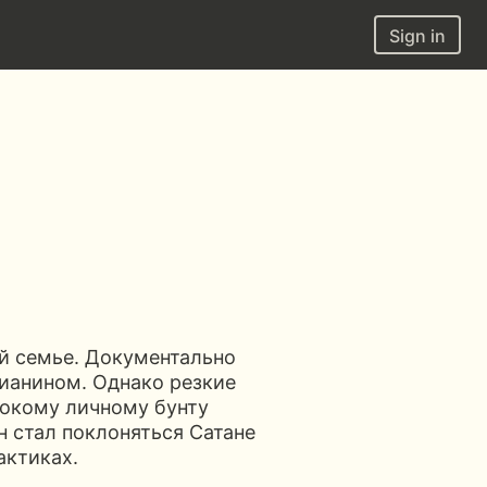
Sign in
й семье. Документально
тианином. Однако резкие
бокому личному бунту
н стал поклоняться Сатане
актиках.