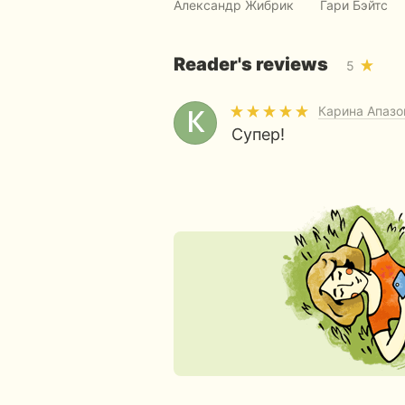
Александр Жибрик
Гари Бэйтс
Reader's reviews
5
Карина Апазо
Супер!