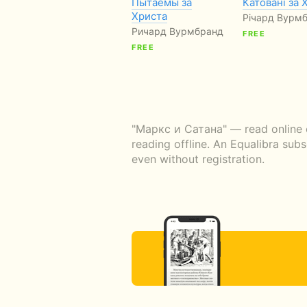
Пытаемы за
Катовані за 
Христа
Річард Вурм
Ричард Вурмбранд
FREE
FREE
"Маркс и Сатана" — read online o
reading offline. An Equalibra sub
even without registration.