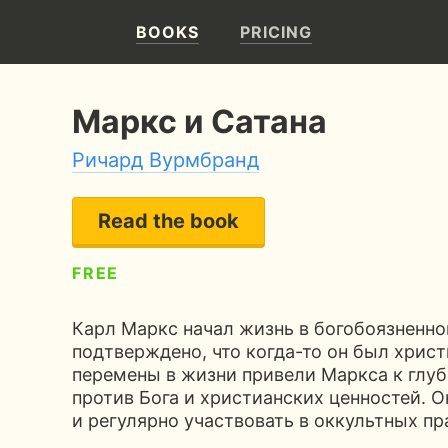
BOOKS
PRICING
Маркс и Сатана
Ричард Вурмбранд
Read the book
FREE
5
138 pages
4 hours of reading
Карл Маркс начал жизнь в богобоязненно
подтверждено, что когда-то он был хрис
перемены в жизни привели Маркса к глу
против Бога и христианских ценностей. О
и регулярно участвовать в оккультных пр