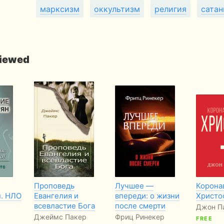
марксизм
оккультизм
религия
сата
viewed
Проповедь
Лучшее —
Корона
н. НЛО
Евангелия и
впереди: о жизни
Христо
всевластие Бога
после смерти
Джон П
Джеймс Пакер
Фриц Ринекер
FREE