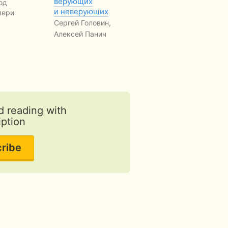
верующих
повноцінні й міцні
ка
од
и неверующих
стосунки
мери
Иа
Сергей Головин,
Естер Баумгартнер,
FR
Алексей Панич
Деніел Баумгартнер
FREE
d reading with
iption
ribe