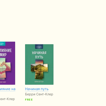
лияние на
Начиная путь
Иисус мой Господь
Ро
ог
Берри Сент-Клер
Берри Сент-Клер
за
ент-Клер
FREE
FREE
се