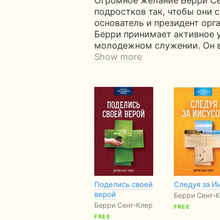
Огромное желание Берри Се
подростков так, чтобы они 
основатель и президент орга
Берри принимает активное 
молодежном служении. Он 
Show more
Поделись своей
Следуя за И
верой
Берри Сент-
Берри Сент-Клер
FREE
FREE