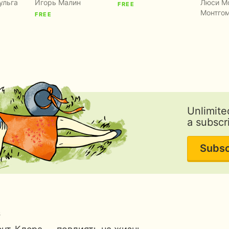
ульга
Игорь Малин
Люси М
FREE
Монтго
FREE
Unlimite
a subscr
Subsc
s