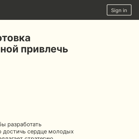
Sign in
отовка
бной привлечь
бы разработать
ю достичь сердце молодых
едлагает стратегию