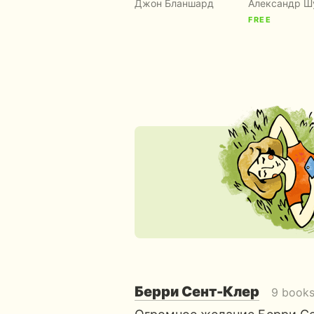
Джон Бланшард
Александр Ш
FREE
Берри Сент-Клер
9 book