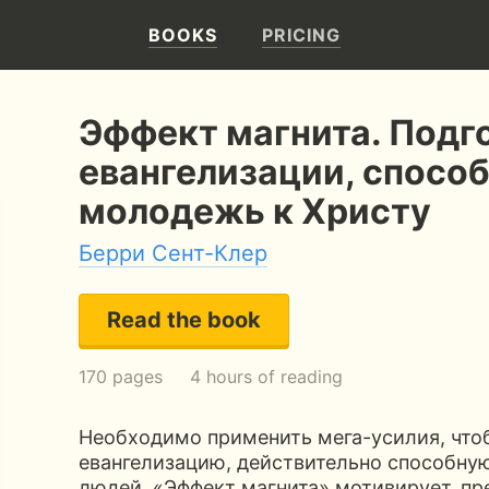
BOOKS
PRICING
Эффект магнита. Подг
евангелизации, спосо
молодежь к Христу
Берри Сент-Клер
Read the book
170 pages
4 hours of reading
Необходимо применить мега-усилия, что
евангелизацию, действительно способну
людей. «Эффект магнита» мотивирует, пр