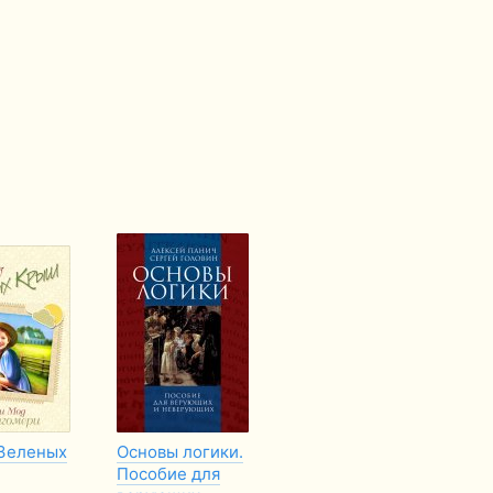
 Зеленых
Основы логики.
Шлюб, що зцілює.
Сп
Пособие для
Як побудувати
кр