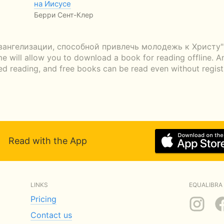
на Иисусе
Берри Сент-Клер
ангелизации, способной привлечь молодежь к Христу" —
me will allow you to download a book for reading offline. A
ted reading, and free books can be read even without regist
Read with the App
LINKS
EQUALIBRA 
Pricing
Contact us