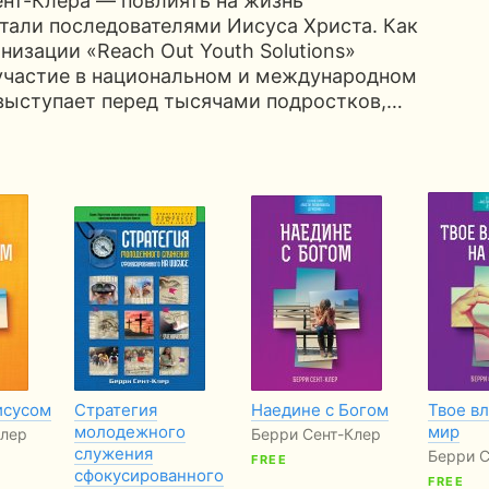
нт-Клера — повлиять на жизнь
стали последователями Иисуса Христа. Как
низации «Reach Out Youth Solutions»
участие в национальном и международном
выступает перед тысячами подростков,…
исусом
Стратегия
Наедине с Богом
Твое в
молодежного
мир
Клер
Берри Сент-Клер
служения
Берри С
FREE
сфокусированного
FREE