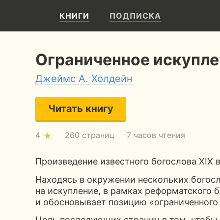
КНИГИ
ПОДПИСКА
Ограниченное искупле
Джеймс А. Холдейн
Читать книгу
4
260 страниц
7 часов чтения
Произведение известного богослова XIX в
Находясь в окружении нескольких богосл
на искупление, в рамках реформатского б
и обосновывает позицию «ограниченного
Цель последующих страниц в том, чтобы