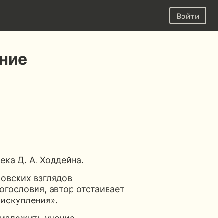
Войти
ние
ека Д. А. Ходдейна.
овских взглядов
огословия, автор отстаивает
 искупления».
 изложить учение