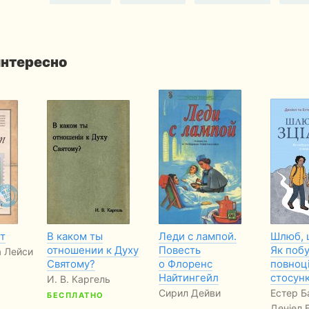
интересно
ет
В каком ты
Леди с лампой.
Шлюб, 
отношении к Духу
Повесть
Як поб
а Лейси
Святому?
о Флоренс
повноці
Найтингейл
стосун
И. В. Каргель
Сирил Дейви
Естер Б
БЕСПЛАТНО
Деніел 