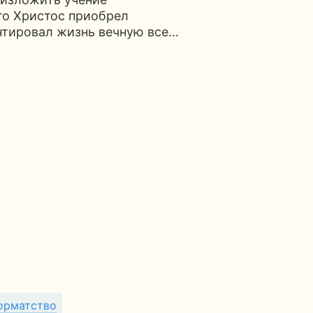
что Христос приобрел
нтировал жизнь вечную все…
орматство