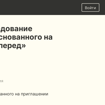
Войти
едование
снованного на
перед»
ия
анного на приглашении