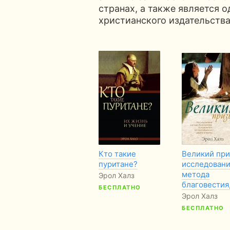
странах, а также является 
христианского издательств
Кто такие
Великий при
пуритане?
исследован
метода
Эрол Халз
благовестия
БЕСПЛАТНО
Эрол Халз
БЕСПЛАТНО