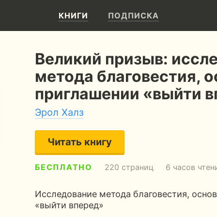
КНИГИ
ПОДПИСКА
Великий призыв: иссл
метода благовестия, о
приглашении «выйти в
Эрол Халз
Читать книгу
БЕСПЛАТНО
220 страниц
6 часов чтен
Исследование метода благовестия, основ
«выйти вперед»