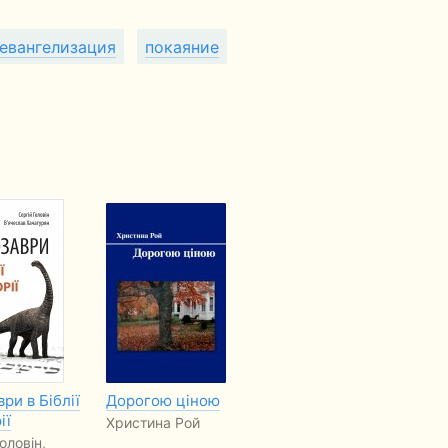
евангелизация
покаяние
ри в Біблії
Дорогою ціною
Смеющийся Сокол
Ме
ії
и Пики
це
Христина Рой
Безрассудства
во
оловін,