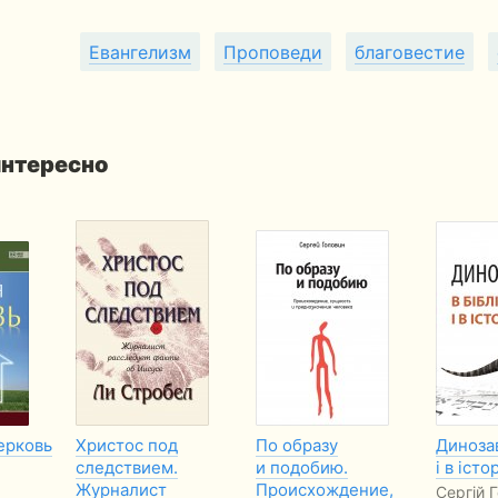
Евангелизм
Проповеди
благовестие
интересно
ерковь
Христос под
По образу
Динозав
следствием.
и подобию.
і в істор
Журналист
Происхождение,
Сергій Г