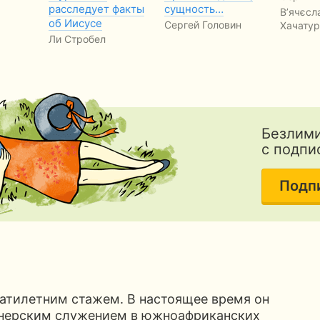
расследует факты
сущность…
В’ячєсл
об Иисусе
Сергей Головин
Хачатур
Ли Стробел
Безлими
с подпи
Подп
цатилетним стажем. В настоящее время он
онерским служением в южноафриканских