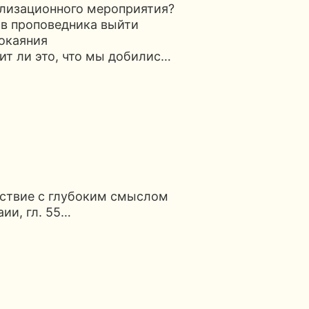
елизационного мероприятия?
ыв проповедника выйти
окаяния
чит ли это, что мы добилис…
йствие с глубоким смыслом
ии, гл. 55…