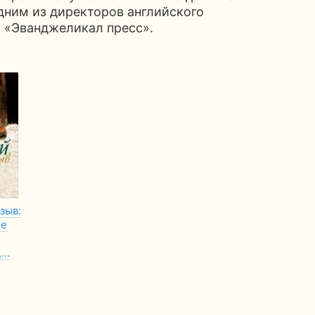
одним из директоров английского
а «Эванджеликал пресс».
зыв:
ие
,…