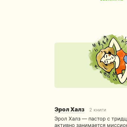
Эрол Халз
2 книги
Эрол Халз — пастор с трид
активно занимается мисси