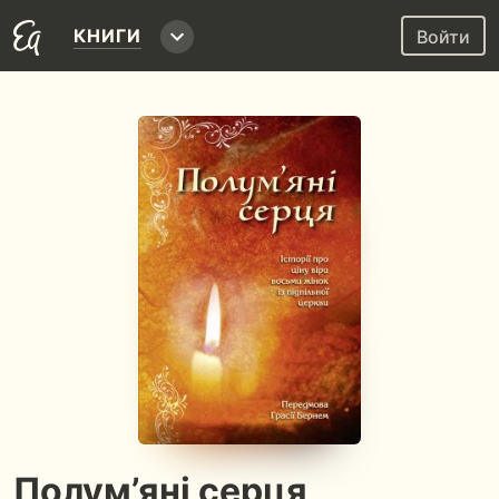
КНИГИ
Войти
Полум’яні серця