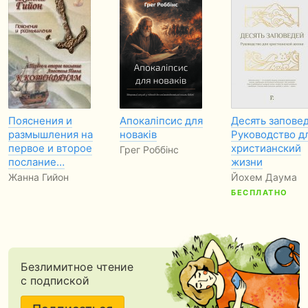
Пояснения и
Апокаліпсис для
Десять заповед
размышления на
новаків
Руководство д
первое и второе
христианский
Грег Роббінс
послание…
жизни
Жанна Гийон
Йохем Даума
БЕСПЛАТНО
Безлимитное чтение
с подпиской