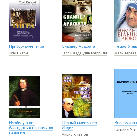
Приборкання тигра
Снайпер Арафата
Немає біль
Тоні Ентоні
Тасс Саада
,
Дин Меррилл
Мати Тереза
Изобилующая
Первый миссионер
Воспоминан
благодать к первому из
Индии
Гавриил Маз
грешников
Айрис Клинтон