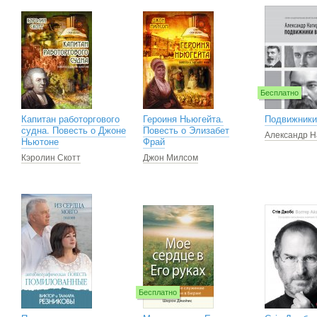
Бесплатно
Капитан работоргового
Героиня Ньюгейта.
Подвижники
судна. Повесть о Джоне
Повесть о Элизабет
Александр Н
Ньютоне
Фрай
Кэролин Скотт
Джон Милсом
Бесплатно