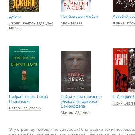
Джони
Нет большей любви
Автобиогра
Джони Эрексон Тада
,
Джо
Мать Тереза
Жанна Гийо
Муссер
Вибрані твори. Петро
Война и вера: жизнь и
В Иродовой
Прокопович
убеждения Дитриха
Юрий Сергее
Бонхёффера
Петро Прокопович
Михаил Абакумов
Эту страницу находят по запросам: биографии великих людей,
или в мобильном приложении, вопрос «как скачать книги» отпа