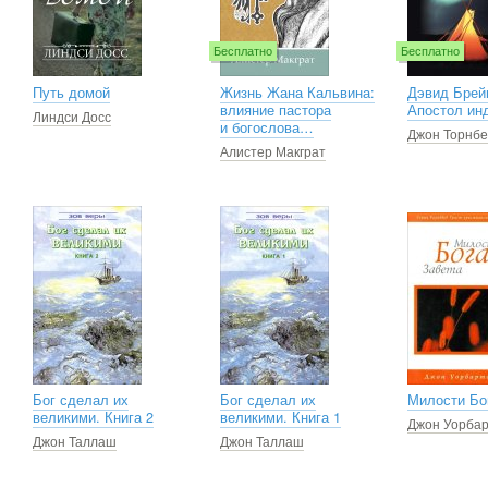
Бесплатно
Бесплатно
Путь домой
Жизнь Жана Кальвина:
Дэвид Брей
влияние пастора
Апостол ин
Линдси Досс
и богослова…
Джон Торнб
Алистер Макграт
Бог сделал их
Бог сделал их
Милости Бо
великими. Книга 2
великими. Книга 1
Джон Уорба
Джон Таллаш
Джон Таллаш