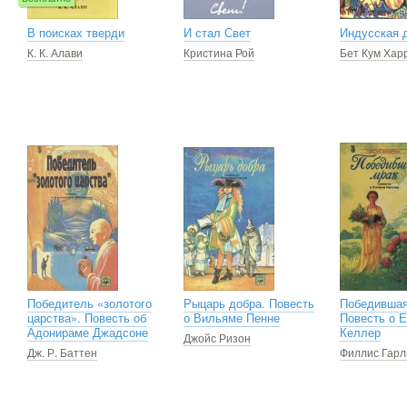
В поисках тверди
И стал Свет
Индусская 
К. К. Алави
Кристина Рой
Бет Кум Хар
Победитель «золотого
Рыцарь добра. Повесть
Победившая
царства». Повесть об
о Вильяме Пенне
Повесть о 
Адонираме Джадсоне
Келлер
Джойс Ризон
Дж. Р. Баттен
Филлис Гарл