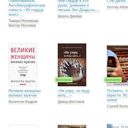
Помилованные.
Мое сердце в Его
Стів Джобс
Автобиографическая
руках: дневники и
Уолтер Айзе
повесть • Из сердца
письма Энн Джадсон,…
моего.…
Шерон Джеймс
Тамара Резникова
,
Виктор Резников
Бесплатно
Бесплатно
Великие женщины
«Не умру, но буду
Потерять, ч
великих мужчин
жить...»
обрести. Ис
жизни
Валентин Бадрак
Давид Шестаков
Сергей Коле