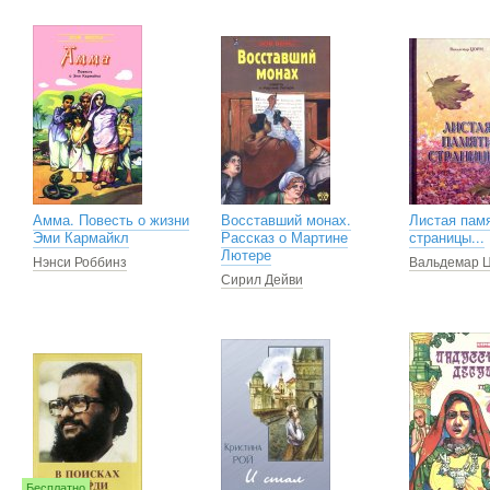
Амма. Повесть о жизни
Восставший монах.
Листая пам
Эми Кармайкл
Рассказ о Мартине
страницы...
Лютере
Нэнси Роббинз
Вальдемар 
Сирил Дейви
Бесплатно