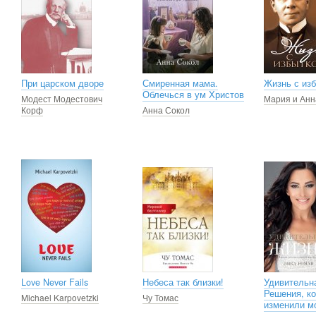
При царском дворе
Смиренная мама.
Жизнь с из
Облечься в ум Христов
Модест Модестович
Мария и Анн
Корф
Анна Сокол
Love Never Fails
Небеса так близки!
Удивительн
Решения, к
Michael Karpovetzki
Чу Томас
изменили м