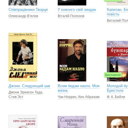
Співпрацівники Творця
У кожного свій зиндан
Капелан. Бі
повість
Олександр В’ялов
Віталій Полозов
Виталий По
Бесплатно
Джони. Следующий шаг
Всем бедам назло. Моя
Молодой бу
жизнь
Бристоле
Джони Эрексон Тада
,
Стив Эст
Чак Норрис
,
Кен Абрахам
Ф. К. Бейли