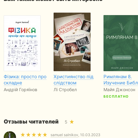
Фізика: просто про
Християнство під
Римлянам 8.
складне
слідством
Изучение Биб
Андрій Горяїнов
Лі Стробел
Майя Джонсон
БЕСПЛАТНО
Отзывы читателей
5
samuel salnikov
, 10.03.2023