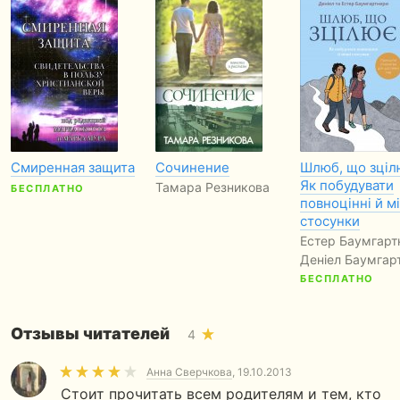
Смиренная защита
Сочинение
Шлюб, що зціл
Як побудувати
Тамара Резникова
БЕСПЛАТНО
повноцінні й м
стосунки
Естер Баумгарт
Деніел Баумгар
БЕСПЛАТНО
Отзывы читателей
4
Анна Сверчкова
, 19.10.2013
Стоит прочитать всем родителям и тем, кто