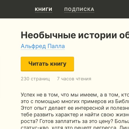
КНИГИ
ПОДПИСКА
Необычные истории о
Альфред Палла
Читать книгу
230 страниц
7 часов чтения
Успех не в том, что мы имеем, а в том, к
это с помощью многих примеров из Библ
Этот опыт делает ее интересной и полез
тебе развить характер и найти свою жиз
роста? Готов заплатить за это цену? Бо
статус-кво, хотя это рецепт регресса. 