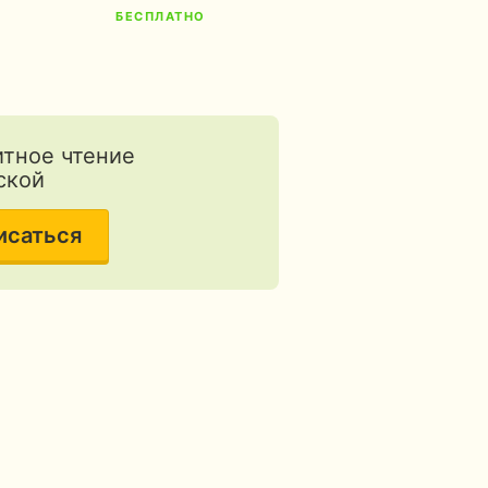
БЕСПЛАТНО
Б
тное чтение
ской
исаться