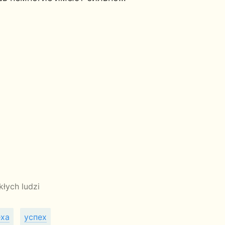
kłych ludzi
еха
успех