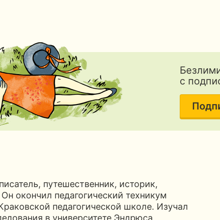
Безлими
с подпи
Подп
исатель, путешественник, историк,
г. Он окончил педагогический техникум
в Краковской педагогической школе. Изучал
ледования в университете Эндрюса