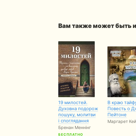
Вам также может быть 
19 милостей.
В краю тайф
Духовна подорож
Повесть о Д
пошуку, молитви
Пейтоне
і споглядання
Маргарет Кеи
Бренан Меннінг
БЕСПЛАТНО