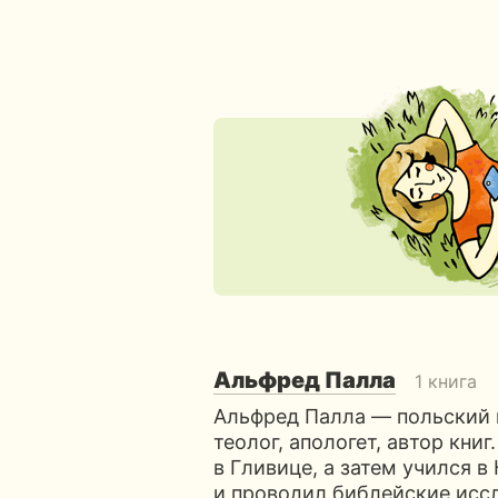
Альфред Палла
1 книга
Альфред Палла — польский п
теолог, апологет, автор кни
в Гливице, а затем учился 
и проводил библейские исс