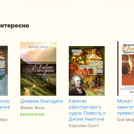
интересно
унов.
Дневник благодати
Капитан
Может 
жоне
работоргового
еванге
Филип Янси
судна. Повесть о
привест
БЕСПЛАТНО
Джоне Ньютоне
̆бел
Боб Мо
Кэролин Скотт