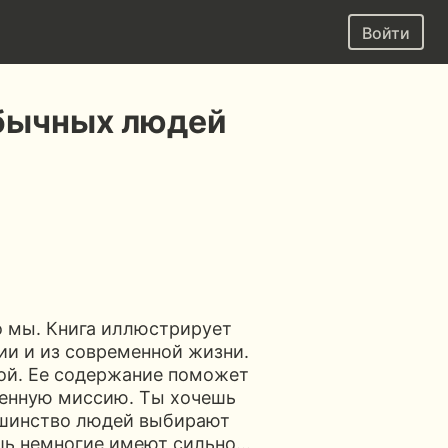
Войти
бычных людей
то мы. Книга иллюстрирует
ии и из современной жизни.
ной. Ее содержание поможет
ненную миссию. Ты хочешь
льшинство людей выбирают
Лишь немногие имеют сильно…