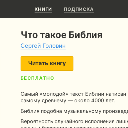
КНИГИ
ПОДПИСКА
Что такое Библия
Сергей Головин
Читать книгу
БЕСПЛАТНО
5
30 страниц
50 минут чтения
Самый «молодой» текст Библии написан 
самому древнему — около 4000 лет.
Библия подобна музыкальному произвед
Вероятность случайного исполнения лиш
ясных и бесспорных мессианских пророче