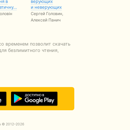
ня в
верующих
світоглядів
Се
атичну…
и неверующих
Сергій Головін
оловін
Сергей Головин,
Алексей Панич
со временем позволит скачать
для безлимитного чтения,
 © 2012–2026