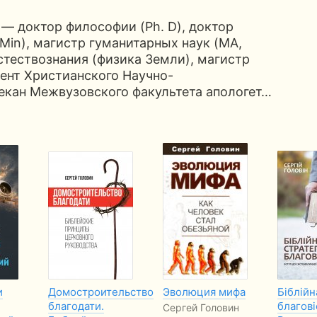
— доктор философии (Ph. D), доктор
 Min), магистр гуманитарных наук (MA,
стествознания (физика Земли), магистр
дент Христианского Научно-
екан Межвузовского факультета апологет…
и
Домостроительство
Эволюция мифа
Біблійн
благодати.
благові
Сергей Головин