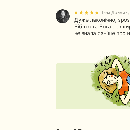
Інна Дрижак
,
Дуже лаконічно, зроз
Біблію та Бога розши
не знала раніше про н