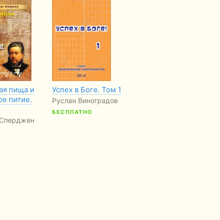
ая пища и
Успех в Боге. Том 1
Радость
Не
ое питие.
пожертвования
Руслан Виноградов
Дэ
Билл Брайт
БЕСПЛАТНО
 Сперджен