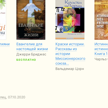
тияни
Евангелие для
Краски истории.
Истинн
настоящей жизни
Рассказы из
истинн
истории
Книга 1
Джерри Бриджес
Миссионерского
Чарльз
БЕСПЛАТНО
союза…
Вальдемар Цорн
илец
, 07.10.2020