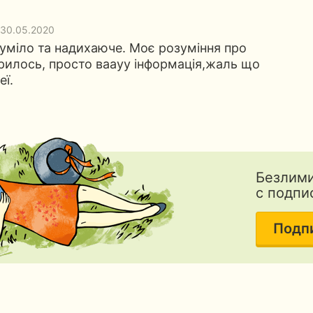
 30.05.2020
уміло та надихаюче. Моє розуміння про
рилось, просто ваауу інформація,жаль що
еї.
Безлими
с подпи
Подп