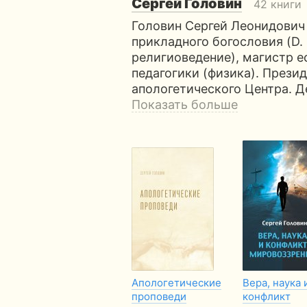
Сергей Головин
42 книги
Головин Сергей Леонидович 
прикладного богословия (D.
религиоведение), магистр е
педагогики (физика). Прези
апологетического Центра. Д
Показать больше
Апологетические
Вера, наука 
проповеди
конфликт