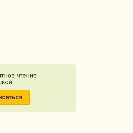
тное чтение
ской
исаться