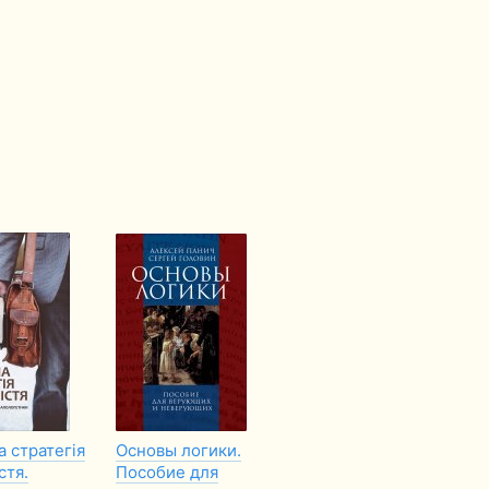
а стратегія
Основы логики.
Віра, наука і
Бо
стя.
Пособие для
конфлікт
п