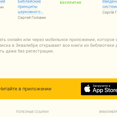
ний
Библейские
Введен
БЕСПЛАТНО
принципы
систем
ин
церковного…
Сергій Г
Сергей Головин
ать онлайн или через мобильное приложение, которое 
писка в Эквалибре открывает все книги из библиотеки 
ть даже без регистрации.
Читайте в приложении
ПОЛЕЗНЫЕ ССЫЛКИ
ЭКВАЛИБРА