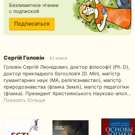
Безлимитное чтение
с подпиской
Подписаться
Сергій Головін
42 книги
Головін Сергій Леонідович, доктор філософії (Ph. D),
доктор прикладного богослов’я (D. Min), магістр
гуманітарних наук (MA, релігієзнавство), магістр
природознавства (фізика Землі), магістр педагогіки
(фізика). Президент Християнського Науково-апол…
Показать больше