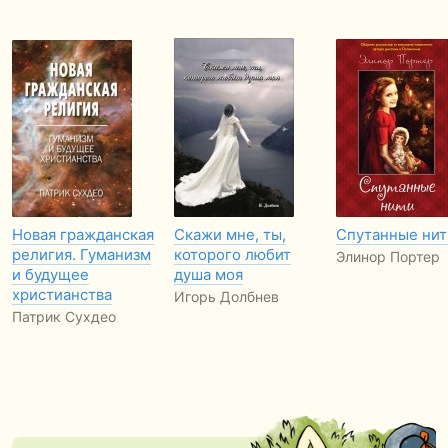
Новая гражданская
Скажи мне, ты,
Спутанные нит
религия. Гуманизм
которого любит
Элинор Портер
и будущее
душа моя
христианства
Игорь Долбнев
Патрик Сухдео