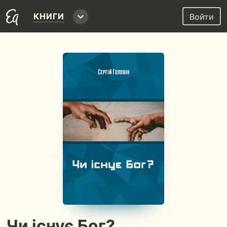
КНИГИ
Войти
Чи існує Бог?