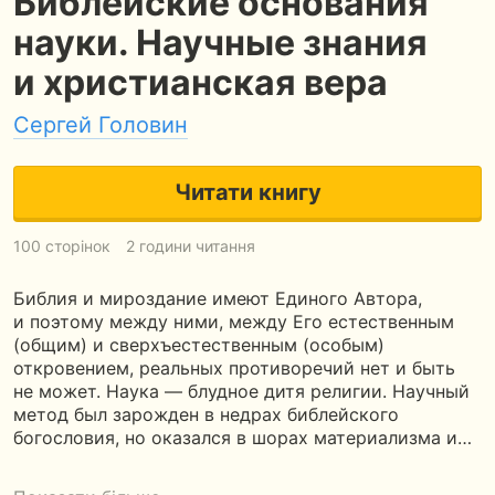
Библейские основания
науки. Научные знания
и христианская вера
Сергей Головин
Читати книгу
100 сторінок
2 години читання
Библия и мироздание имеют Единого Автора,
и поэтому между ними, между Его естественным
(общим) и сверхъестественным (особым)
откровением, реальных противоречий нет и быть
не может. Наука — блудное дитя религии. Научный
метод был зарожден в недрах библейского
богословия, но оказался в шорах материализма и…