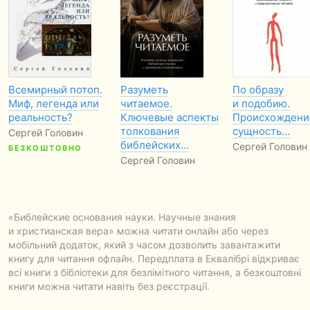
Всемирный потоп.
Разуметь
По образу
Миф, легенда или
читаемое.
и подобию.
реальность?
Ключевые аспекты
Происхождени
толкования
сущность…
Сергей Головин
библейских…
Сергей Головин
БЕЗКОШТОВНО
Сергей Головин
«Библейские основания науки. Научные знания
и христианская вера» можна читати онлайн або через
мобільний додаток, який з часом дозволить завантажити
книгу для читання офлайн. Передплата в Еквалібрі відкриває
всі книги з бібліотеки для безлімітного читання, а безкоштовні
книги можна читати навіть без реєстрації.