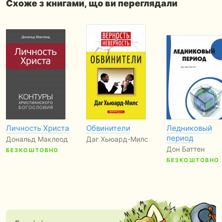
Схоже з книгами, що ви переглядали
Личность Христа
Обвинители
Ледниковый
период
Дональд Маклеод
Даг Хьюард-Милс
Дон Баттен
БЕЗКОШТОВНО
БЕЗКОШТОВНО