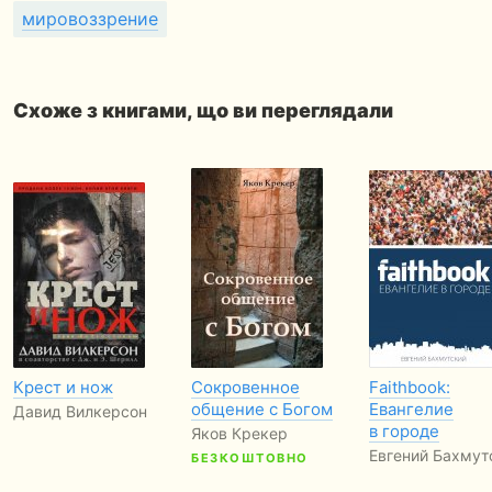
мировоззрение
Схоже з книгами, що ви переглядали
Крест и нож
Сокровенное
Faithbook:
общение с Богом
Евангелие
Давид Вилкерсон
в городе
Яков Крекер
Евгений Бахмут
БЕЗКОШТОВНО