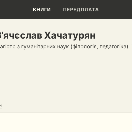
КНИГИ
ПЕРЕДПЛАТА
В’ячєслав Хачатурян
агістр з гуманітарних наук (філологія, педагогіка).
И