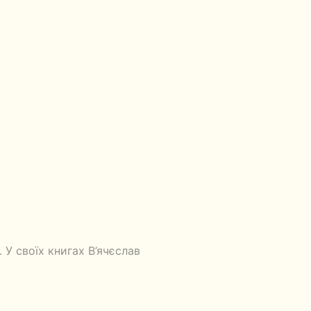
У своїх книгах В’ячєслав