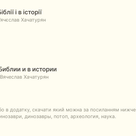
блії і в історії
В’ячєслав Хачатурян
Библии и в истории
 Вячеслав Хачатурян
о в додатку, скачати який можна за посиланням нижче. 
динозаври, динозавры, потоп, археология, наука.