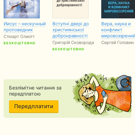
Иисус – нескучный
Вступні двері до
Вера, наука и
проповедник
християнської
конфликт
добронравності
мировоззрени
Стюарт Олиотт
Григорій Сковорода
Сергей Головин
БЕЗКОШТОВНО
БЕЗКОШТОВНО
Безлімітне читання за
передплатою
Передплатити