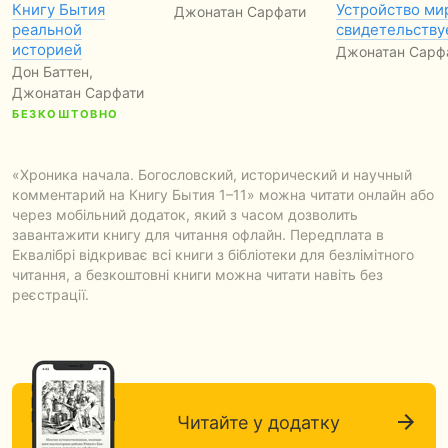
Книгу Бытия
Устройство ми
Джонатан Сарфати
реальной
свидетельству
историей
Джонатан Сарф
Дон Баттен,
Джонатан Сарфати
БЕЗКОШТОВНО
«Хроника начала. Богословский, исторический и научный
комментарий на Книгу Бытия 1–11» можна читати онлайн або
через мобільний додаток, який з часом дозволить
завантажити книгу для читання офлайн. Передплата в
Еквалібрі відкриває всі книги з бібліотеки для безлімітного
читання, а безкоштовні книги можна читати навіть без
реєстрації.
Читайте у додатку