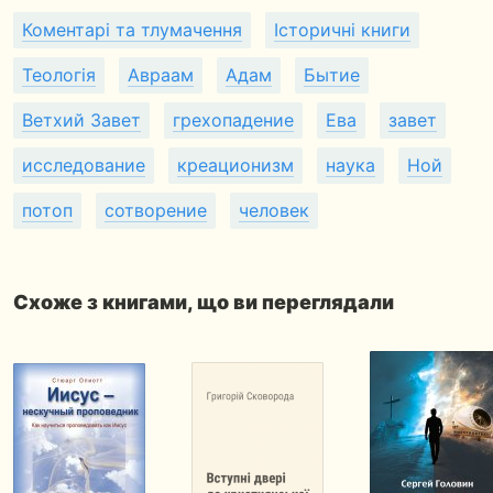
Коментарі та тлумачення
Історичні книги
Теологія
Авраам
Адам
Бытие
Ветхий Завет
грехопадение
Ева
завет
исследование
креационизм
наука
Ной
потоп
сотворение
человек
Схоже з книгами, що ви переглядали