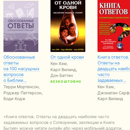
Обоснованные
От одной крови
Книга ответов.
ответы
Ответы на
Кен Хэм,
на 100 насущных
двадцать наиб
Карл Виланд,
вопросов
часто
Дон Баттен
о Библии…
задаваемых…
БЕЗКОШТОВНО
Терри Мортенсон,
Кен Хэм,
Роджер Паттерсон,
Джонатан Сарфа
Боди Ходж
Карл Виланд
...
...
БЕЗКОШТОВ
«Книга ответов. Ответы на двадцать наиболее часто
задаваемых вопросов о Сотворении, эволюции и Книге
Бытия» можна читати онлайн або через мобільний додаток,