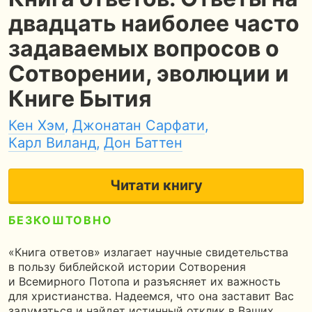
двадцать наиболее часто
задаваемых вопросов о
Сотворении, эволюции и
Книге Бытия
Кен Хэм
,
Джонатан Сарфати
,
Карл Виланд
,
Дон Баттен
Читати книгу
БЕЗКОШТОВНО
5
320 сторінок
9 годин читання
«Книга ответов» излагает научные свидетельства
в пользу библейской истории Сотворения
и Всемирного Потопа и разъясняет их важность
для христианства. Надеемся, что она заставит Вас
задуматься и найдет истинный отклик в Ваших