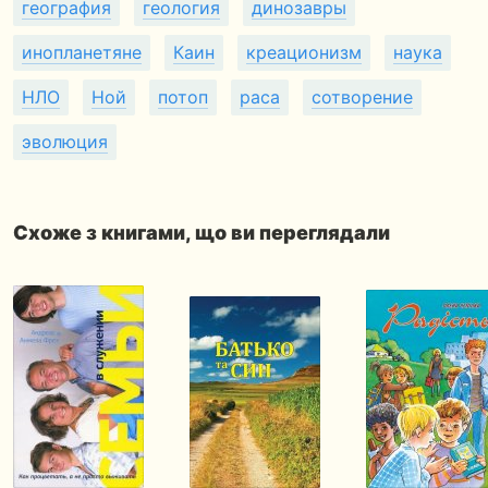
география
геология
динозавры
инопланетяне
Каин
креационизм
наука
НЛО
Ной
потоп
раса
сотворение
эволюция
Схоже з книгами, що ви переглядали