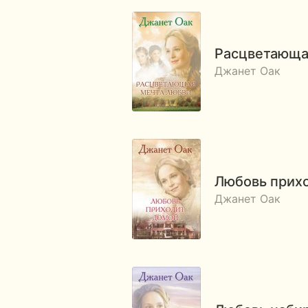
Расцветающа
Джанет Оак
Любовь прих
Джанет Оак