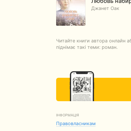
Любовь набир
Джанет Оак
Читайте книги автора онлайн а
піднімає такі теми: роман.
ІНФОРМАЦІЯ
Правовласникам