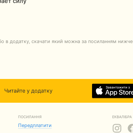
ает силу
бо в додатку, скачати який можна за посиланням нижче.
Читайте у додатку
ПОСИЛАННЯ
ЕКВАЛІБРА 
Передплатити