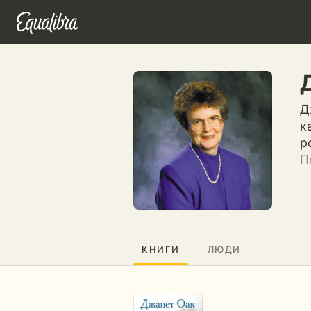
Д
к
р
П
КНИГИ
ЛЮДИ