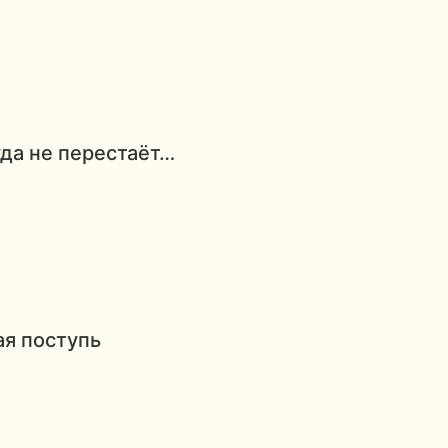
да не перестаёт…
ая поступь