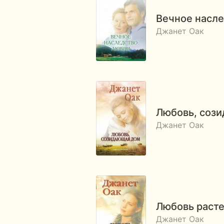
Вечное насл
Джанет Оак
Любовь, соз
Джанет Оак
Любовь расте
Джанет Оак