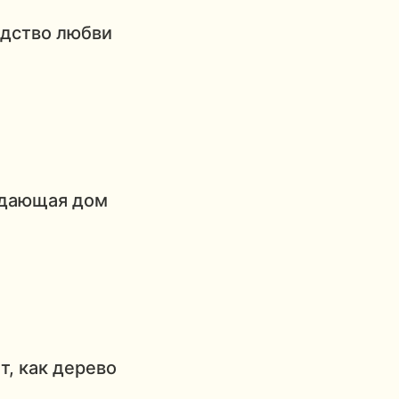
едство любви
идающая дом
т, как дерево