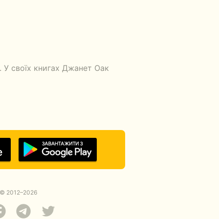
 У своїх книгах Джанет Оак
© 2012–2026