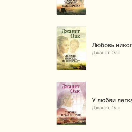
Любовь никог
Джанет Оак
У любви легк
Джанет Оак