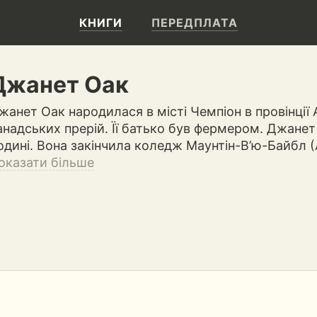
КНИГИ
ПЕРЕДПЛАТА
Джанет Оак
жанет Оак народилася в місті Чемпіон в провінції 
анадських прерій. Її батько був фермером. Джанет
одині. Вона закінчила коледж Маунтін-В’ю-Байбл 
оказати більше