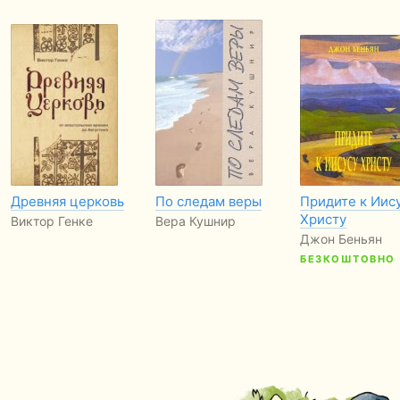
Древняя церковь
По следам веры
Придите к Иис
Христу
Виктор Генке
Вера Кушнир
Джон Беньян
БЕЗКОШТОВНО