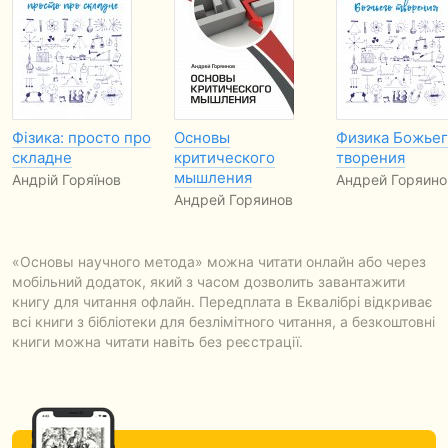
Фізика: просто про
Основы
Физика Божье
складне
критического
творения
мышления
Андрій Горяїнов
Андрей Горяино
Андрей Горяинов
«Основы научного метода» можна читати онлайн або через
мобільний додаток, який з часом дозволить завантажити
книгу для читання офлайн. Передплата в Еквалібрі відкриває
всі книги з бібліотеки для безлімітного читання, а безкоштовні
книги можна читати навіть без реєстрації.