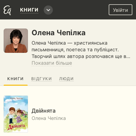
КНИГИ
Увійти
Олена Чепілка
Олена Чепілка — християнська
письменниця, поетеса та публіцист.
Творчий шлях автора розпочався ще в…
Показати більше
КНИГИ
ВІДГУКИ
ЛЮДИ
Двійнята
Олена Чепілка