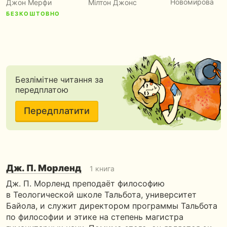
Новомирова
Джон Мерфи
Мілтон Джонс
БЕЗКОШТОВНО
Безлімітне читання за
передплатою
Передплатити
Дж. П. Морленд
1 книга
Дж. П. Морленд преподаёт философию
в Теологической школе Тальбота, университет
Байола, и служит директором программы Тальбота
по философии и этике на степень магистра