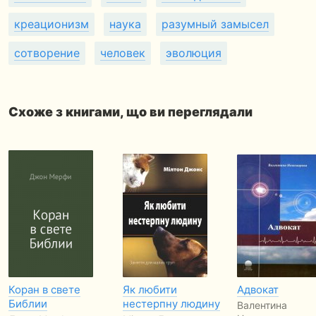
креационизм
наука
разумный замысел
сотворение
человек
эволюция
Схоже з книгами, що ви переглядали
Коран в свете
Як любити
Адвокат
Библии
нестерпну людину
Валентина