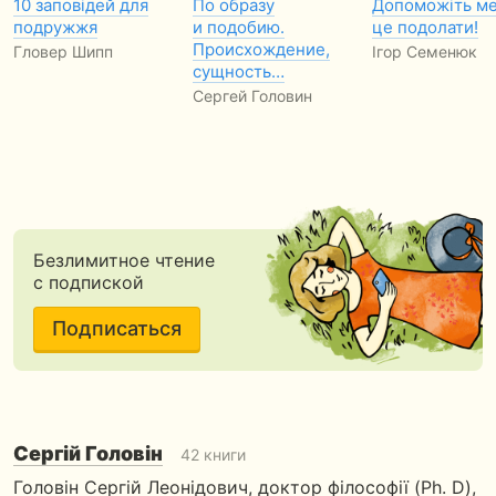
10 заповідей для
По образу
Допоможіть ме
подружжя
и подобию.
це подолати!
Происхождение,
Гловер Шипп
Ігор Семенюк
сущность…
Сергей Головин
Безлимитное чтение
с подпиской
Подписаться
Сергій Головін
42 книги
Головін Сергій Леонідович, доктор філософії (Ph. D),