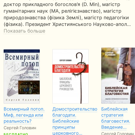
доктор прикладного богослов’я (D. Min), магістр
гуманітарних наук (MA, релігієзнавство), магістр
природознавства (фізика Землі), магістр педагогіки
(фізика). Президент Християнського Науково-апол…
Показать больше
Всемирный потоп.
Домостроительство
Библейская
Миф, легенда или
благодати.
стратегия
реальность?
Библейские
благовестия.
принципы
Введение…
Сергей Головин
церковного…
Сергей Головин
БЕСПЛАТНО